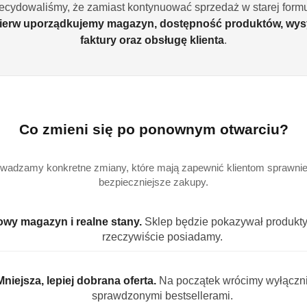
ecydowaliśmy, że zamiast kontynuować sprzedaż w starej formu
ierw uporządkujemy magazyn, dostępność produktów, wys
faktury oraz obsługę klienta
.
Ilość
szt.
Dostępność
Co zmieni się po ponownym otwarciu?
Wysyłka w
i
4
ciągu:
dostawa
Cena przesyłki:
9
wadzamy konkretne zmiany, które mają zapewnić klientom sprawniej
bezpieczniejsze zakupy.
EAN:
4
wy magazyn i realne stany.
Sklep będzie pokazywał produkty,
rzeczywiście posiadamy.
Mniejsza, lepiej dobrana oferta.
Na początek wrócimy wyłączn
IS PRODUKTU
INFORMACJE
OPINIE (1)
ZADAJ PYT
sprawdzonymi bestsellerami.