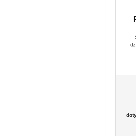
dz
dot