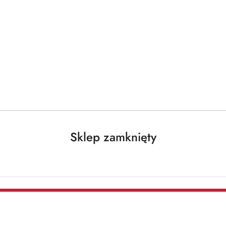
Darmowa dostawa od 250 PLN dla paczek do 25 kg!
prania
Proszki do białego
Sklep zamknięty
KÖNIGLICHE
WÄSCHE
Brak towaru
Königliche Wäs
kg DE - 80 pra