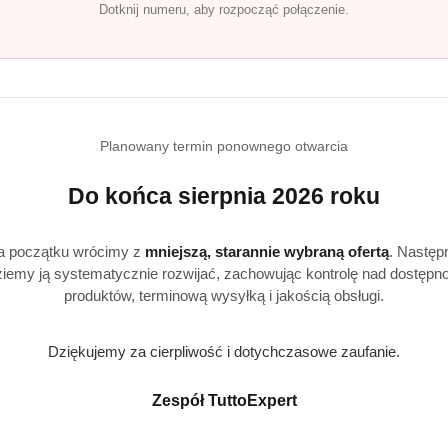
Dotknij numeru, aby rozpocząć połączenie.
Produkty
Produkty
Polecane
Podobne produkty
Planowany termin ponownego otwarcia
o
o
Do końca sierpnia 2026 roku
statusie:
statusie:
a początku wrócimy z
mniejszą, starannie wybraną ofertą
. Następ
iemy ją systematycznie rozwijać, zachowując kontrolę nad dostępn
produktów, terminową wysyłką i jakością obsługi.
Realizacja: Strona, Social Media i Kampanie reklamowe |
Marketyzacja.pl
Dziękujemy za cierpliwość i dotychczasowe zaufanie.
Zespół TuttoExpert