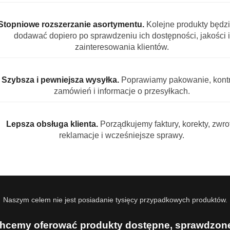
Stopniowe rozszerzanie asortymentu.
Kolejne produkty będz
zek do prania białego 6 kg Czysta bi
dodawać dopiero po sprawdzeniu ich dostępności, jakości i
ka, której możesz zaufać. Proszek do prania białego 6 kg sk
zainteresowania klientów.
 pozostawia świeży zapach. Bez fosforanów i zeolitów – idea
liche Wäsche do białego?
Szybsza i pewniejsza wysyłka.
Poprawiamy pakowanie, kontr
zamówień i informacje o przesyłkach.
kawy, herbaty, jedzenia i kosmetyków
aśnia białe tkaniny bez szkodliwego chloru
itów bezpieczny dla skóry i środowiska
Lepsza obsługa klienta.
Porządkujemy faktury, korekty, zwrot
je się na długo
reklamacje i wcześniejsze sprawy.
cza na około 80 prań
e, wybielacze tlenowe, enzymy i substancje chroniące tkani
ą firmę PJ Chemikalien GmbH.
Naszym celem nie jest posiadanie tysięcy przypadkowych produktów.
go Königliche Wäsche?
hcemy oferować produkty dostępne, sprawdzone
ie w zależności od twardości wody i zabrudzeń. Nadaje się do