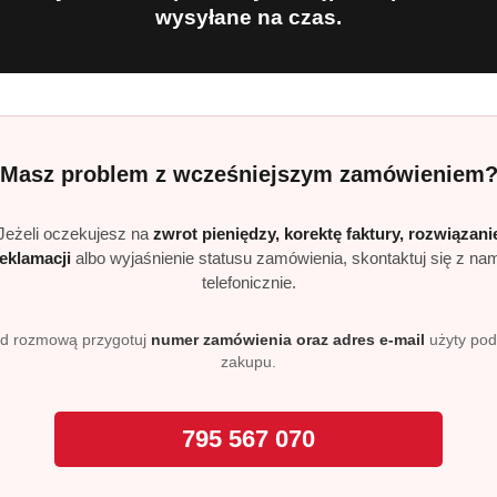
wysyłane na czas.
atycznych oraz prania ręcznego.
ka produkowana przez firmę PJ Chemikalien GmbH z siedzibą 
ść potwierdzoną przez użytkowników w całej Europie.
Masz problem z wcześniejszym zamówieniem
h białych tkanin?
lnu, włókien syntetycznych oraz tkanin mieszanych. Nie zale
Jeżeli oczekujesz na
zwrot pieniędzy, korektę faktury, rozwiązani
reklamacji
albo wyjaśnienie statusu zamówienia, skontaktuj się z na
telefonicznie.
re skutecznie rozjaśniają białe tkaniny bez użycia chloru.
d rozmową przygotuj
numer zamówienia oraz adres e-mail
użyty po
zakupu.
ni go bezpiecznym dla osób z wrażliwą skórą. Produkt testow
795 567 070
nia?
ednio 80 prań, w zależności od dozowania i zabrudzeń.