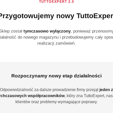
TUTTOEXPERT 2.0
Niemiecki proszek Kön
Przygotowujemy nowy TuttoExper
plamy i rozjaśnia tka
fosforanów i zeolitów
Sklep został
tymczasowo wyłączony
, ponieważ przenosim
Dostępność:
Brak towaru
iałalność do nowego magazynu i przebudowujemy cały spo
Powiadom gdy produ
realizacji zamówień.
cena:
36.99
Program lojalności
Rozpoczynamy nowy etap działalności
Odpowiedzialność za dalsze prowadzenie firmy przejął
jeden z
ychczasowych współpracowników
, który zna TuttoExpert, na
Wariant
Wybierz Wariant
klientów oraz problemy wymagające poprawy.