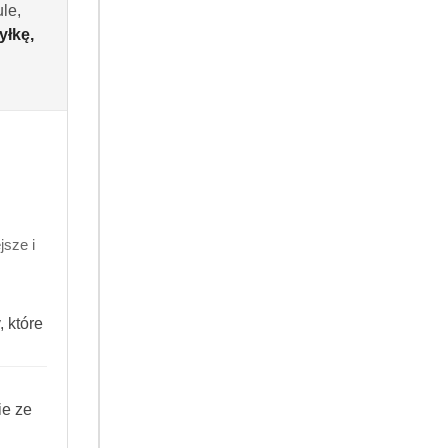
le,
yłkę,
Do koszyka
 dni
.99
sze i
260582340116
 które
ie ze
ANIE