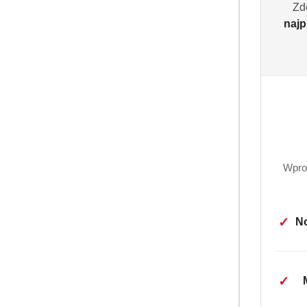
Zd
najp
Wpro
✓
No
✓
OP