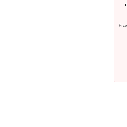
PRODUKT 
Disney 2w1 szam
Prze
kąpieli dla dzie
McQueen
(0
10.49
Cena: