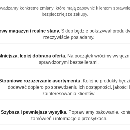
wadzamy konkretne zmiany, które mają zapewnić klientom sprawniej
bezpieczniejsze zakupy.
wy magazyn i realne stany.
Sklep będzie pokazywał produkty,
rzeczywiście posiadamy.
NIEDOSTĘPNY
PRODUKT NIEDOSTĘPNY
P
ZAMPON DO
Biały Jeleń szampon do włosów
Biały J
 MLEKO 300ML
Kwaśny 300 ml
Łagodze
)
(0)
Mniejsza, lepiej dobrana oferta.
Na początek wrócimy wyłączn
sprawdzonymi bestsellerami.
15.99
15.99
Cena:
Cena:
Stopniowe rozszerzanie asortymentu.
Kolejne produkty będz
dodawać dopiero po sprawdzeniu ich dostępności, jakości i
zainteresowania klientów.
Szybsza i pewniejsza wysyłka.
Poprawiamy pakowanie, kontr
zamówień i informacje o przesyłkach.