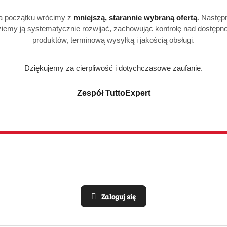
a początku wrócimy z
mniejszą, starannie wybraną ofertą
. Następ
NIEDOSTĘPNY
PRODUKT NIEDOSTĘPNY
P
el i Szampon 2w1
Disney Barbie żel i szampon 2w1
Disney 
iemy ją systematycznie rozwijać, zachowując kontrolę nad dostępn
dla dziewczynek 400 ml
Mgiełka
produktów, terminową wysyłką i jakością obsługi.
2w1 400
)
(0)
10.49
29.99
Cena:
Cena:
Dziękujemy za cierpliwość i dotychczasowe zaufanie.
Zespół TuttoExpert
1
2
3
4
5
stylizacja włosów wszystko, czego potrzebujesz
naturalna ozdoba. Niezależnie od tego, czy są długie, krótkie
ści pielęgnację i odpowiednią stylizację. Dlatego w tej kat
ders, Pantene, Nivea, Palmolive, Londa, Wellaflex, Barwa, Bi
zątek każdego rytuału
tylko oczyszczenie. To również początek pielęgnacji, który p
Zaloguj się
włosów znajdziesz u nas:
ulders
– specjalistyczne szampony przeciwłupieżowe, wzmacni