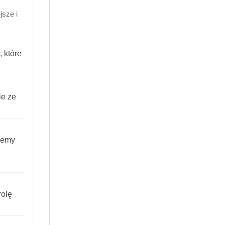
sze i
 które
RODUKT NIEDOSTĘPNY
PRODUKT NIEDOSTĘPNY
eleń Szampon do włosów
Biały Jeleń szampon do włosów
nie 300ml
suchych 300 ml
(0)
(0)
ie ze
14.99
Cena:
iemy
olę