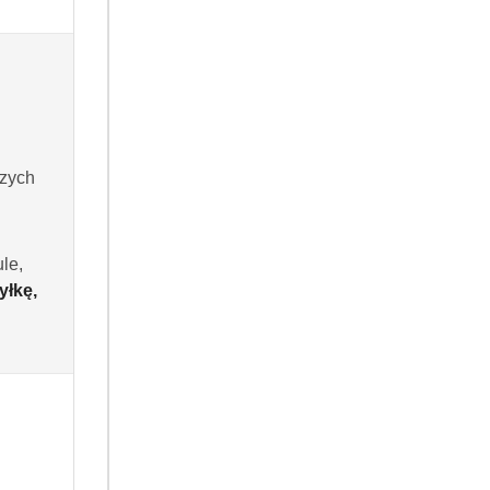
szych
RODUKT NIEDOSTĘPNY
PRODUKT NIEDOSTĘPNY
eleń szampon do włosów
Biały Jeleń szampon do włosów
h 300 ml
jasnych 300 ml
(0)
(0)
le,
14.99
yłkę,
Cena: