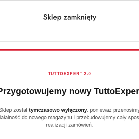
Sklep zamknięty
NIEDOSTĘPNY
PRODUKT NIEDOSTĘPNY
P
a 200 ml
Barwa Naturalna odżywka
BARWA 
ywka
jajeczna 200 ml
włosy o
TUTTOEXPERT 2.0
)
(0)
Przygotowujemy nowy TuttoExper
14.99
9.99
Cena:
Cena:
Sklep został
tymczasowo wyłączony
, ponieważ przenosim
iałalność do nowego magazynu i przebudowujemy cały spo
realizacji zamówień.