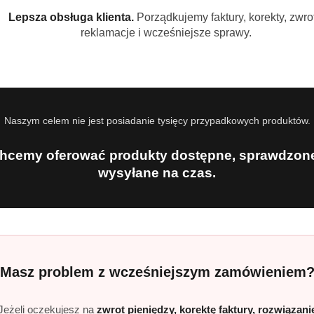
Lepsza obsługa klienta.
Porządkujemy faktury, korekty, zwrot
reklamacje i wcześniejsze sprawy.
NIEDOSTĘPNY
PRODUKT NIEDOSTĘPNY
P
mpon Rokitnik 300
Biały Jeleń szampon z Chmielem
Biały J
for Men 300 ml
brzozy 
)
(0)
Naszym celem nie jest posiadanie tysięcy przypadkowych produktów.
14.99
15.99
Cena:
Cena:
hcemy oferować produkty dostępne, sprawdzone
wysyłane na czas.
Masz problem z wcześniejszym zamówieniem
Jeżeli oczekujesz na
zwrot pieniędzy, korektę faktury, rozwiązani