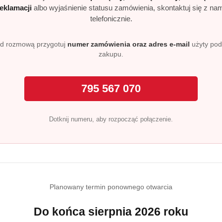
reklamacji
albo wyjaśnienie statusu zamówienia, skontaktuj się z na
telefonicznie.
NIEDOSTĘPNY
PRODUKT NIEDOSTĘPNY
P
pon + żel do
Disney 2w1 żel pod prysznic i
Disney 2
d rozmową przygotuj
numer zamówienia oraz adres e-mail
użyty po
ci 300 ml Zygzak
szampon dla dzieci Minionki 400
szampon
zakupu.
ml bananowy
ml ban
)
(0)
10.99
10.99
Cena:
Cena:
795 567 070
Bests
Dotknij numeru, aby rozpocząć połączenie.
Planowany termin ponownego otwarcia
Do końca sierpnia 2026 roku