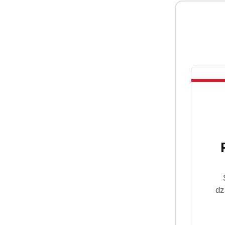
Żele do włosów
Spożywcze
Środki czyszczące
Zestawy
PRODUKT 
Barwa Naturaln
Szukaj
drożdżowa odż
wzmacniająca
(0
14.99
Cena:
Cena
dz
Szukaj