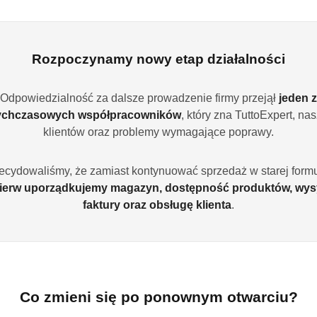
Rozpoczynamy nowy etap działalności
Odpowiedzialność za dalsze prowadzenie firmy przejął
jeden z
ychczasowych współpracowników
, który zna TuttoExpert, na
NIEDOSTĘPNY
PRODUKT NIEDOSTĘPNY
P
szampon ziołowy
Barwa, Szampon ze skrzypu
Biały J
klientów oraz problemy wymagające poprawy.
alnych i suchych
polnego BARWA ZIOŁOWA, 250ml
ciemnyc
)
(0)
ecydowaliśmy, że zamiast kontynuować sprzedaż w starej formu
9.99
14.99
ierw uporządkujemy magazyn, dostępność produktów, wys
Cena:
Cena:
faktury oraz obsługę klienta
.
Co zmieni się po ponownym otwarciu?