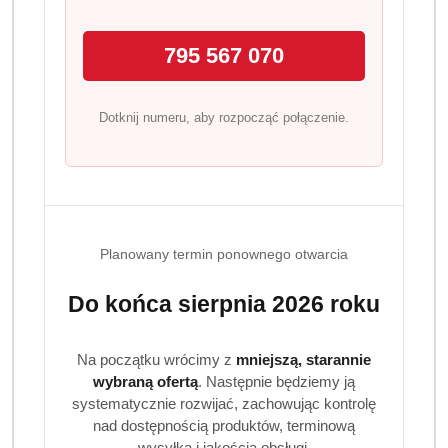
Aby użyć perfum Dr Beckmann, po prostu dodaj 2-3
795 567 070
nakrętki do prania lub 25 ml do kuli do pralki/suszarki
przed rozpoczęciem cyklu prania lub suszenia. To łatwy
sposób na uzyskanie intensywnego zapachu.
Dotknij numeru, aby rozpocząć połączenie.
Intensywniejszy zapach uzyskasz po wlaniu perfum do
dozownika na płyn do płukania w przypadku prania w
pralce.
Teraz możesz cieszyć się wyjątkowym zapachem róży w
każdym praniu, wiedząc jednocześnie, że Twoje ubrania
Planowany termin ponownego otwarcia
są w doskonałej kondycji. Perfumy do prania Dr
Beckmann to połączenie efektywności i luksusu, które
Do końca sierpnia 2026 roku
warto wypróbować!
Na początku wrócimy z
mniejszą, starannie
wybraną ofertą
. Następnie będziemy ją
systematycznie rozwijać, zachowując kontrolę
nad dostępnością produktów, terminową
wysyłką i jakością obsługi.