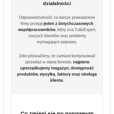
działalności
Odpowiedzialność za dalsze prowadzenie
firmy przejął
jeden z dotychczasowych
współpracowników
, który zna TuttoExpert,
naszych klientów oraz problemy
wymagające poprawy.
DR
BECKMANN
Zdecydowaliśmy, że zamiast kontynuować
sprzedaż w starej formule,
najpierw
(0)
uporządkujemy magazyn, dostępność
produktów, wysyłkę, faktury oraz obsługę
Brak towaru
klienta
.
DR BECKMANN Perfumy do prania
SKONCENTROWANE do pralki suszarki
250 ml Rose
Co zmieni się po ponownym