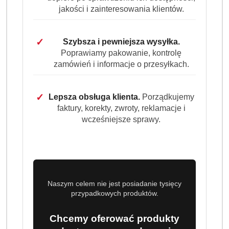
Dostępność
jakości i zainteresowania klientów.
Wysyłka w
i
3 dni
ciągu:
dostawa
Cena przesyłki:
9.99
✓
Szybsza i pewniejsza wysyłka.
Poprawiamy pakowanie, kontrolę
zamówień i informacje o przesyłkach.
EAN:
71990424237
✓
Lepsza obsługa klienta.
Porządkujemy
faktury, korekty, zwroty, reklamacje i
wcześniejsze sprawy.
OPIS PRODUKTU
OPINIE (0)
ZADAJ PYTANIE
DR BECKMANN Perfumy
skoncentrowany płyn do pralki i
Naszym celem nie jest posiadanie tysięcy
suszarki 250 ml Rose PRODUKT
przypadkowych produktów.
NIEMIECKI
Chcemy oferować produkty
✅ Skoncentrowane i Wyjątkowe