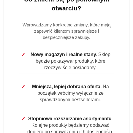
Dostępność:
Brak towaru
otwarciu?
Powiadom gdy produkt będzie dostępny
Wprowadzamy konkretne zmiany, które mają
cena:
14.99
zapewnić klientom sprawniejsze i
bezpieczniejsze zakupy.
Program lojalnościowy dostępny jest tylko dla
zalogowanych klientów.
✓
Nowy magazyn i realne stany.
Sklep
będzie pokazywał produkty, które
rzeczywiście posiadamy.
✓
Mniejsza, lepiej dobrana oferta.
Na
początek wrócimy wyłącznie ze
sprawdzonymi bestsellerami.
Ilość
szt.
Do koszyka
✓
Stopniowe rozszerzanie asortymentu.
Kolejne produkty będziemy dodawać
dopiero po sprawdzeniu ich dostępności,