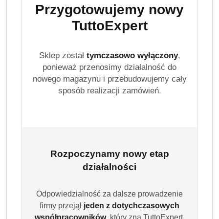
med
i
Colgate
.
Przygotowujemy nowy
Pasty do zębów codzienna ochrona i wybielanie
TuttoExpert
Wybór odpowiedniej pasty to klucz do skutecznej higieny
jamy ustnej. Niezależnie od tego, czy zależy Ci na
Sklep został
tymczasowo wyłączony
,
ochronie przed próchnicą, świeżym oddechu czy
ponieważ przenosimy działalność do
wybieleniu – mamy coś dla Ciebie:
nowego magazynu i przebudowujemy cały
sposób realizacji zamówień.
Blend-a-med Anti-Cavity
– pasta chroniąca przed
ubytkami, idealna na co dzień.
Blend-a-med 3D White
– delikatna, ale skuteczna
formuła wybielająca.
Blend-a-med Complete Fresh
– dla długotrwałego
odświeżenia oddechu.
Rozpoczynamy nowy etap
Colgate Max Fresh
– pasta z mikrokapsułkami
działalności
chłodzącymi.
Wszystkie pasty dostępne są w różnych rozmiarach –
Odpowiedzialność za dalsze prowadzenie
idealne zarówno do codziennego użytku, jak i na wyjazd.
firmy przejął
jeden z dotychczasowych
Ich działanie zostało potwierdzone przez dentystów i
współpracowników
, który zna TuttoExpert,