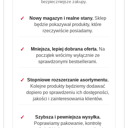
bezpieczniejsze zakupy.
poważnych problemów zdrowotnych – od próchnicy,
przez krwawiące dziąsła, po nieświeży oddech.
Regularne mycie zębów, stosowanie odpowiedniej pasty i
✓
Nowy magazyn i realne stany.
Sklep
szczoteczki oraz kontrola u dentysty to absolutna
będzie pokazywał produkty, które
podstawa:
rzeczywiście posiadamy.
Zapobiegasz rozwojowi bakterii i kamienia
nazębnego.
✓
Mniejsza, lepiej dobrana oferta.
Na
Chronisz szkliwo przed osłabieniem i
początek wrócimy wyłącznie ze
przebarwieniami.
sprawdzonymi bestsellerami.
Unikasz bólu zębów, stanów zapalnych i wysokich
kosztów leczenia.
✓
Stopniowe rozszerzanie asortymentu.
Kolejne produkty będziemy dodawać
U nas znajdziesz produkty dopasowane do każdego etapu
dopiero po sprawdzeniu ich dostępności,
życia – dla dorosłych, młodzieży, a także dla osób z
jakości i zainteresowania klientów.
wrażliwymi dziąsłami.
Marki, którym możesz zaufać
✓
Szybsza i pewniejsza wysyłka.
Blend-a-med
– globalny lider w ochronie zębów. Od
Poprawiamy pakowanie, kontrolę
past podstawowych po specjalistyczne formuły 3D