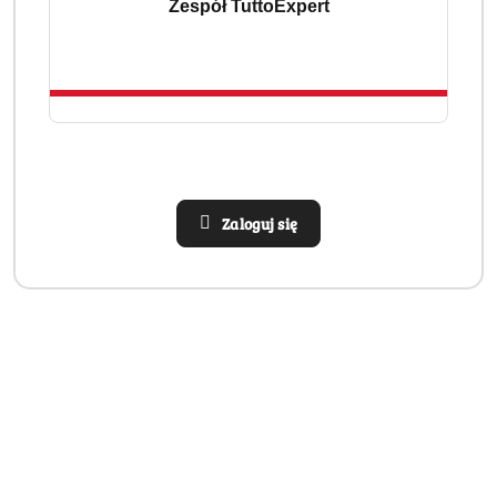
Zespół TuttoExpert
stosować różne pasty np. rano i wieczorem.
Czy ta kategoria zawiera produkty dla dzieci?
Na ten moment kategoria skupia się na dorosłych, ale
produkty o delikatnych formułach (np. Extra Clean Soft)
sprawdzą się też u młodzieży. Wkrótce pojawią się także
serie dziecięce.
Zaloguj się
Producenci
Pomiń karuzelę producentów