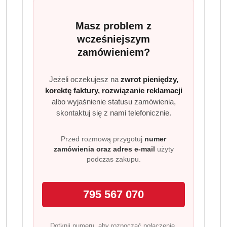
Masz problem z
wcześniejszym
zamówieniem?
Jeżeli oczekujesz na
zwrot pieniędzy,
FAQ - najczęstsze pytania o higienę jamy ustnej
korektę faktury, rozwiązanie reklamacji
Jak często należy myć zęby?
albo wyjaśnienie statusu zamówienia,
Zalecane jest mycie zębów minimum 2 razy dziennie –
skontaktuj się z nami telefonicznie.
rano i wieczorem. Najlepiej po każdym posiłku, jeśli to
możliwe. Używaj pasty z fluorem i szczoteczki
Przed rozmową przygotuj
numer
dopasowanej do Twoich potrzeb.
zamówienia oraz adres e-mail
użyty
podczas zakupu.
Czy warto używać pasty wybielającej codziennie?
Tak, jeśli pasta ma delikatną formułę – jak np. Blend-a-
795 567 070
med 3D White. Warto robić przerwy co kilka tygodni lub
stosować ją naprzemiennie z pastą ochronną.
Dotknij numeru, aby rozpocząć połączenie.
Jak często wymieniać szczoteczkę do zębów?