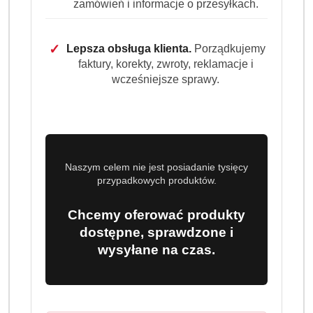
zamówień i informacje o przesyłkach.
White.
Colgate
– ponadczasowa marka z szeroką ofertą
szczoteczek i past do zębów, polecana przez
✓
Lepsza obsługa klienta.
Porządkujemy
faktury, korekty, zwroty, reklamacje i
stomatologów na całym świecie.
wcześniejsze sprawy.
Dzięki naszym produktom możesz stworzyć własny,
idealny zestaw do pielęgnacji jamy ustnej – i cieszyć się
zdrowym, białym uśmiechem każdego dnia.
Naszym celem nie jest posiadanie tysięcy
przypadkowych produktów.
Chcemy oferować produkty
dostępne, sprawdzone i
wysyłane na czas.