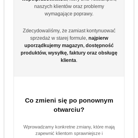
miliony zadowolonych użytkowników.
naszych klientów oraz problemy
wymagające poprawy.
Szczoteczki do zębów czyszczenie każdego dnia
Nie ma skutecznej higieny bez dobrej szczoteczki. W
Zdecydowaliśmy, że zamiast kontynuować
naszej ofercie znajdziesz:
sprzedaż w starej formule,
najpierw
uporządkujemy magazyn, dostępność
Colgate 360°
– innowacyjna szczoteczka z
produktów, wysyłkę, faktury oraz obsługę
powierzchnią do czyszczenia języka.
klienta
.
Colgate Extra Clean
– klasyczna, miękka szczoteczka
dla całej rodziny.
Colgate Zig Zag
– elastyczne włosie idealnie
dopasowujące się do kształtu zęba.
Szczoteczki dostępne są pojedynczo oraz w zestawach,
Co zmieni się po ponownym
dzięki czemu możesz zadbać o higienę całej rodziny, nie
otwarciu?
przepłacając.
Dlaczego warto dbać o higienę jamy ustnej?
Wprowadzamy konkretne zmiany, które mają
Brak odpowiedniej higieny jamy ustnej prowadzi do
zapewnić klientom sprawniejsze i