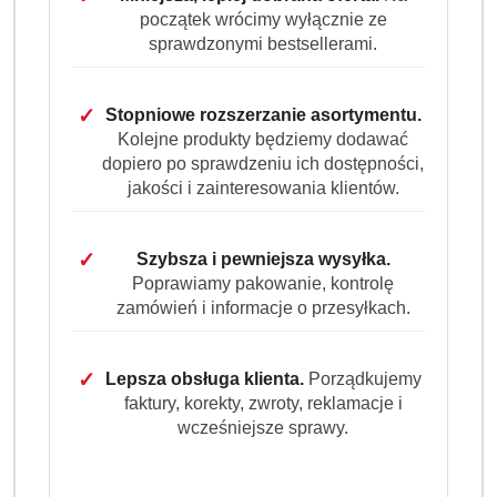
początek wrócimy wyłącznie ze
sprawdzonymi bestsellerami.
✓
Stopniowe rozszerzanie asortymentu.
Kolejne produkty będziemy dodawać
Ilość
szt.
dopiero po sprawdzeniu ich dostępności,
jakości i zainteresowania klientów.
Do koszyka
✓
Szybsza i pewniejsza wysyłka.
Dostępność
Poprawiamy pakowanie, kontrolę
Wysyłka w
i
3 dni
zamówień i informacje o przesyłkach.
ciągu:
dostawa
Cena przesyłki:
9.99
✓
Lepsza obsługa klienta.
Porządkujemy
faktury, korekty, zwroty, reklamacje i
EAN:
5900861430013
wcześniejsze sprawy.