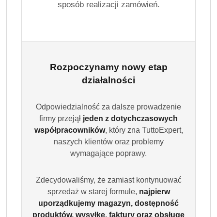
sposób realizacji zamówień.
Rozpoczynamy nowy etap
działalności
LUDWIK
Odpowiedzialność za dalsze prowadzenie
(0)
firmy przejął
jeden z dotychczasowych
współpracowników
, który zna TuttoExpert,
Brak towaru
naszych klientów oraz problemy
wymagające poprawy.
LUDWIK płyn do mycia naczyń Mięta 5
L
Zdecydowaliśmy, że zamiast kontynuować
sprzedaż w starej formule,
najpierw
LUDWIK Mięta 5 L to profesjonalny i wydajny płyn do
uporządkujemy magazyn, dostępność
mycia naczyń, który skutecznie usuwa tłuszcz oraz
produktów, wysyłkę, faktury oraz obsługę