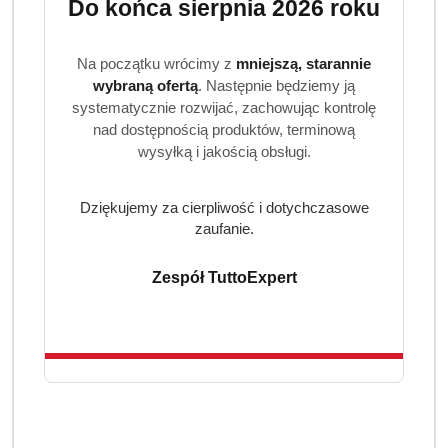
Do końca sierpnia 2026 roku
Bezpieczeństwo i jakość potwierdzona
badaniami
Na początku wrócimy z
mniejszą, starannie
Produkt posiada atest Państwowego Zakładu Higieny oraz
wybraną ofertą
. Następnie będziemy ją
został przebadany dermatologicznie. Jest bezpieczny w
systematycznie rozwijać, zachowując kontrolę
codziennym użytkowaniu i polecany do gospodarstw
nad dostępnością produktów, terminową
domowych, restauracji, barów, hoteli oraz firm
wysyłką i jakością obsługi.
sprzątających.
Dziękujemy za cierpliwość i dotychczasowe
zaufanie.
Zespół TuttoExpert
Produkty
Produkty
Polecane
Podobne produkty
Pomiń karuzelę produktów
o
o
statusie:
statusie: