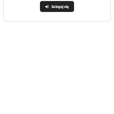
Zaloguj się
Realizacja: Strona, Social Media i Kampanie reklamowe |
Marketyzacja.pl
Dane adresowe
Informacje
Strefa klienta