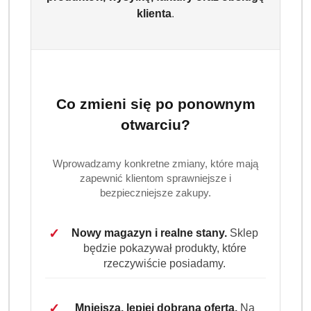
codzienne zabrudzenia. Nie pozostawia zacieków, nadaje
klienta
.
połysk bez wycierania i działa ochronnie na skórę dłoni.
Duże opakowanie 5 litrów idealnie sprawdzi się w domu,
gastronomii i obiektach zbiorowego użytku.
Dostępność:
Brak towaru
Co zmieni się po ponownym
Powiadom gdy produkt będzie dostępny
otwarciu?
cena:
35.99
Wprowadzamy konkretne zmiany, które mają
zapewnić klientom sprawniejsze i
Program lojalnościowy dostępny jest tylko dla
bezpieczniejsze zakupy.
zalogowanych klientów.
✓
Nowy magazyn i realne stany.
Sklep
będzie pokazywał produkty, które
rzeczywiście posiadamy.
Wariant
Wybierz Wariant
✓
Mniejsza, lepiej dobrana oferta.
Na