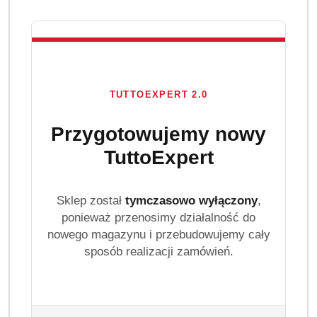
TUTTOEXPERT 2.0
Przygotowujemy nowy
ADIDAS
TuttoExpert
Sklep został
tymczasowo wyłączony
,
(0)
ponieważ przenosimy działalność do
Brak towaru
nowego magazynu i przebudowujemy cały
sposób realizacji zamówień.
Adidas Men zestaw żeli pod prysznic
3w1 (5 x 400 ml) mix