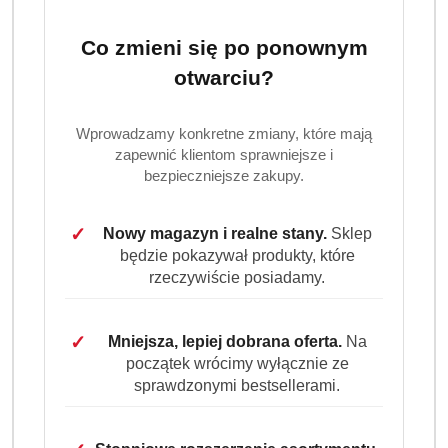
Co zmieni się po ponownym
otwarciu?
Ilość
szt.
Wprowadzamy konkretne zmiany, które mają
Do koszyka
zapewnić klientom sprawniejsze i
bezpieczniejsze zakupy.
Dostępność
Wysyłka w
✓
i
Nowy magazyn i realne stany.
Sklep
3 dni
ciągu:
będzie pokazywał produkty, które
dostawa
rzeczywiście posiadamy.
Cena przesyłki:
9.99
✓
Mniejsza, lepiej dobrana oferta.
Na
EAN:
5905311731955
początek wrócimy wyłącznie ze
sprawdzonymi bestsellerami.