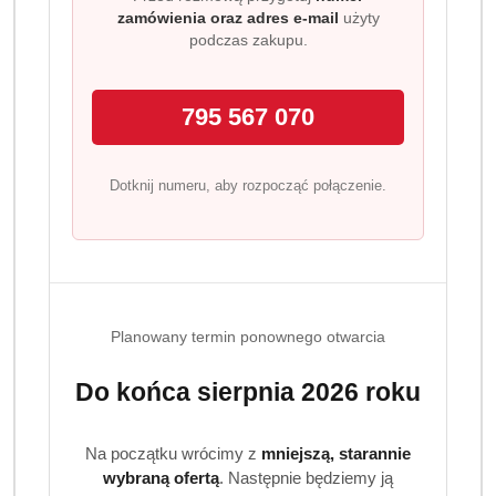
Dynamic Pulse
nowoczesny zapach z nutami mięty,
zamówienia oraz adres e-mail
użyty
jabłka i aromatów drzewnych.
podczas zakupu.
Victory League
orientalno-drzewna kompozycja z nutami
guarany i świeżych akordów.
795 567 070
Ice Dive
orzeźwiający zapach z nutami mięty, cytrusów i
drzewnych aromatów.
Dotknij numeru, aby rozpocząć połączenie.
Formuła 3w1 wygoda i skuteczność
Żele Adidas Men zostały opracowane z myślą o
kompleksowej pielęgnacji. Jedna formuła skutecznie
oczyszcza ciało, włosy i twarz, zapewniając wygodę i
Planowany termin ponownego otwarcia
oszczędność czasu.
Jak stosować?
Do końca sierpnia 2026 roku
Nałóż niewielką ilość żelu na wilgotną skórę lub włosy,
spień i dokładnie spłucz wodą.
Na początku wrócimy z
mniejszą, starannie
wybraną ofertą
. Następnie będziemy ją