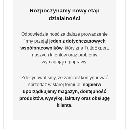
Adidas Men zestaw żeli pod prysznic 3w1 to komplet
pięciu męskich żeli przeznaczonych do mycia ciała,
Rozpoczynamy nowy etap
włosów i twarzy. Każda butelka 400 ml zapewnia
działalności
skuteczne oczyszczanie, nawilżenie i długotrwałą
świeżość. Formuła 3w1 została opracowana z myślą o
Odpowiedzialność za dalsze prowadzenie
aktywnych mężczyznach i codziennej pielęgnacji.
firmy przejął
jeden z dotychczasowych
Zestaw zawiera pięć wariantów zapachowych
współpracowników
, który zna TuttoExpert,
inspirowanych sportem i energią.
naszych klientów oraz problemy
wymagające poprawy.
Dostępność:
Brak towaru
Powiadom gdy produkt będzie dostępny
Zdecydowaliśmy, że zamiast kontynuować
sprzedaż w starej formule,
najpierw
cena:
65.99
uporządkujemy magazyn, dostępność
produktów, wysyłkę, faktury oraz obsługę
Program lojalnościowy dostępny jest tylko dla
klienta
.
zalogowanych klientów.