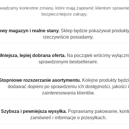
wadzamy konkretne zmiany, które mają zapewnić klientom sprawniej
bezpieczniejsze zakupy.
wy magazyn i realne stany.
Sklep będzie pokazywał produkty,
rzeczywiście posiadamy.
Mniejsza, lepiej dobrana oferta.
Na początek wrócimy wyłączn
sprawdzonymi bestsellerami.
NIEDOSTĘPNY
PRODUKT NIEDOSTĘPNY
P
 Decaff 100 g kawa
Jacobs Lungo 8 Intenso 20
Jacobs 
Stopniowe rozszerzanie asortymentu.
Kolejne produkty będz
bezkofeinowa
kapsułek do Nespresso intensywne
20 kaps
lungo aromaty cytrusowe
aksamit
dodawać dopiero po sprawdzeniu ich dostępności, jakości i
)
(0)
zainteresowania klientów.
25.99
25.99
Cena:
Cena:
Szybsza i pewniejsza wysyłka.
Poprawiamy pakowanie, kontr
zamówień i informacje o przesyłkach.