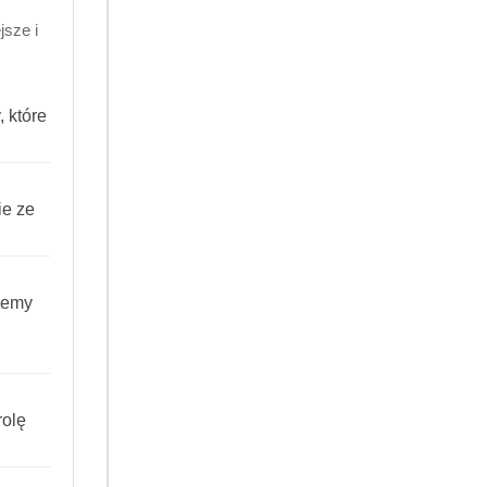
sze i
 które
ie ze
RODUKT NIEDOSTĘPNY
PRODUKT NIEDOSTĘPNY
Lungo Krönung Signature
Jacobs Origins Fusion Uganda
iemy
ułek do Nespresso
Kenya 1 kg kawa ziarnista
ne lungo intensywność 6
intensywna afrykańska
(0)
(0)
71.99
Cena:
olę