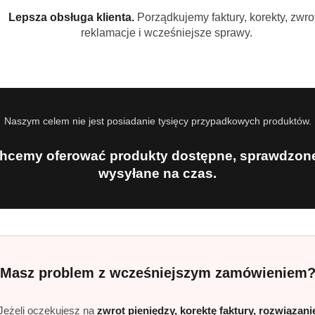
Lepsza obsługa klienta.
Porządkujemy faktury, korekty, zwrot
reklamacje i wcześniejsze sprawy.
Naszym celem nie jest posiadanie tysięcy przypadkowych produktów.
NIEDOSTĘPNY
PRODUKT NIEDOSTĘPNY
P
hcemy oferować produkty dostępne, sprawdzone
ingle Brazil 1 kg
Jacobs Selection Of The Year No.1
Jacobs 
wysyłane na czas.
 karmel orzech
kawa ziarnista 1 kg owocowo
rozpusz
cytrusowa
natural
)
(0)
69.99
32.99
Cena:
Cena:
Masz problem z wcześniejszym zamówieniem
Jeżeli oczekujesz na
zwrot pieniędzy, korektę faktury, rozwiązani