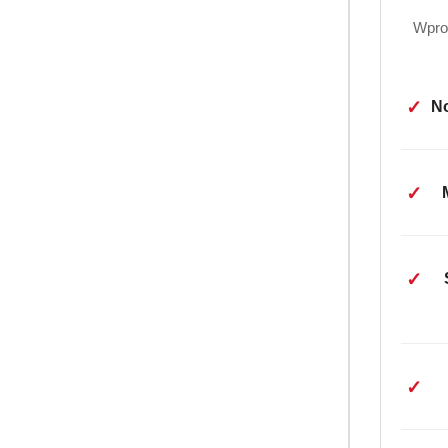
Wpro
✓
No
✓
PRODUKT 
Jacobs Kronung
✓
rozpuszczalna 
(0
26.99
Cena:
✓