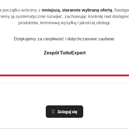
zalna Jacobs - szybko i aromatycznie
a początku wrócimy z
mniejszą, starannie wybraną ofertą
. Następ
godę, wybierz
kawę rozpuszczalną
Jacobs
. Warianty takie ja
iemy ją systematycznie rozwijać, zachowując kontrolę nad dostępn
ilka sekund – wystarczy zalać gorącą wodą. Idealne do biura i 
produktów, terminową wysyłką i jakością obsługi.
Jacobs - klasyczne parzenie, głęboki aromat
Dziękujemy za cierpliwość i dotychczasowe zaufanie.
 tradycyjnego parzenia polecamy
kawę mieloną
Jacobs
– dos
cobs Kronung to esencja klasyki z doskonałym balansem smak
Zespół TuttoExpert
a Jacobs - świeżość i intensywność
asne mielenie? Postaw na
Jacobs
ziarnistą
. To doskonały wyb
sywny aromat i jakość prosto z niemieckich palarni.
szetki Jacobs - wygoda do ekspresu
 również
kapsułki do ekspresów
Nespresso i Tassimo
, a także 
Zaloguj się
wy z mlekiem bez wysiłku.
alna kawa Jacobs w TuttoExpert