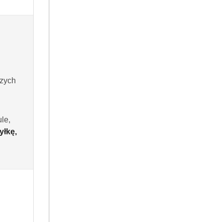
szych
le,
yłkę,
RODUKT NIEDOSTĘPNY
PRODUKT NIEDOSTĘPNY
Kronung 500 g kawa
Jacobs Kronung Crema 1 kg kawa
ziarnista
(0)
(0)
71.99
Cena: