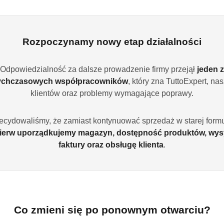
Rozpoczynamy nowy etap działalności
Odpowiedzialność za dalsze prowadzenie firmy przejął
jeden z
ychczasowych współpracowników
, który zna TuttoExpert, na
klientów oraz problemy wymagające poprawy.
ecydowaliśmy, że zamiast kontynuować sprzedaż w starej formu
ierw uporządkujemy magazyn, dostępność produktów, wys
NIEDOSTĘPNY
PRODUKT NIEDOSTĘPNY
P
faktury oraz obsługę klienta
.
 1 kg kawa
Jacobs Kronung 200 g kawa
Jacobs 
rozpuszczalna królewski aromat
mielona
)
(0)
36.99
39.99
Cena:
Cena:
Co zmieni się po ponownym otwarciu?