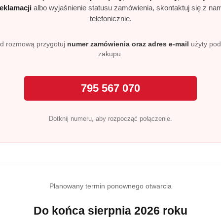
reklamacji
albo wyjaśnienie statusu zamówienia, skontaktuj się z na
telefonicznie.
d rozmową przygotuj
numer zamówienia oraz adres e-mail
użyty po
zakupu.
795 567 070
NIEDOSTĘPNY
PRODUKT NIEDOSTĘPNY
P
MO Jacobs LOR
Kawa mielona Jacobs Meister
Kawa zi
se 16
Rostung 500g
Espress
)
(0)
Dotknij numeru, aby rozpocząć połączenie.
34.99
78.99
Cena:
Cena:
 z tradycją i aromatem, który łączy pokolenia
owstała w Niemczech w 1895 roku i od ponad wieku jest syn
Planowany termin ponownego otwarcia
wiecie sięgają codziennie po aromatyczne produkty z charak
o nowoczesne rozwiązania do ekspresów.
Do końca sierpnia 2026 roku