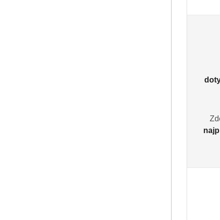
dot
Zd
najp
PRODUKT 
Jacobs Kronung
ziarnista
(0
71.99
Cena: