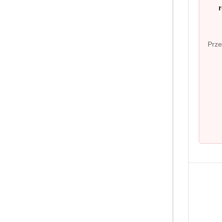
Prze
PRODUKT 
Kapsułki TASSI
Cafe Long Inten
(0
27.75
Cena:
Jacobs - kawa
Marka
Jacobs
p
osób na całym ś
– od klasyki, p