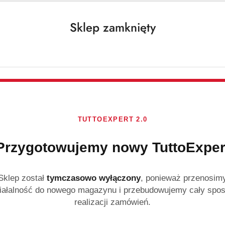
Cena:
Cena:
Sklep zamknięty
TUTTOEXPERT 2.0
Przygotowujemy nowy TuttoExper
NIEDOSTĘPNY
PRODUKT NIEDOSTĘPNY
P
old 1 kg kawa
Jacobs Cronat Gold 200 g kawa
Jacobs E
atna
rozpuszczalna
kapsułe
Sklep został
tymczasowo wyłączony
, ponieważ przenosim
)
(0)
iałalność do nowego magazynu i przebudowujemy cały spo
realizacji zamówień.
33.99
25.99
Cena:
Cena: