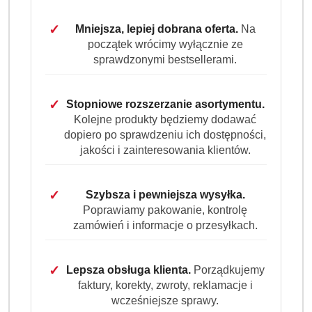
szt.
✓
Mniejsza, lepiej dobrana oferta.
Na
Do koszyka
początek wrócimy wyłącznie ze
sprawdzonymi bestsellerami.
Dostępność
Wysyłka w
i
3 dni
✓
Stopniowe rozszerzanie asortymentu.
ciągu:
dostawa
Kolejne produkty będziemy dodawać
Cena przesyłki:
9.99
dopiero po sprawdzeniu ich dostępności,
jakości i zainteresowania klientów.
EAN:
8700216313377
✓
Szybsza i pewniejsza wysyłka.
Poprawiamy pakowanie, kontrolę
zamówień i informacje o przesyłkach.
OPIS PRODUKTU
OPINIE (0)
ZADAJ PYTANIE
✓
Lepsza obsługa klienta.
Porządkujemy
faktury, korekty, zwroty, reklamacje i
Ariel Extra Kapsułki do Prania ultra
wcześniejsze sprawy.