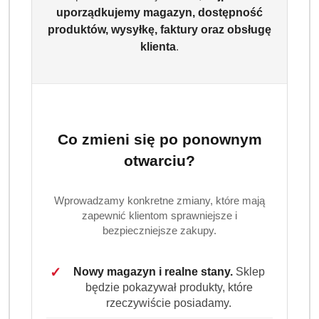
Powiadom gdy produkt będzie dostępny
uporządkujemy magazyn, dostępność
produktów, wysyłkę, faktury oraz obsługę
cena:
89.99
klienta
.
Program lojalnościowy dostępny jest tylko dla
zalogowanych klientów.
Co zmieni się po ponownym
otwarciu?
Wariant
Wybierz Wariant
Wprowadzamy konkretne zmiany, które mają
zapewnić klientom sprawniejsze i
bezpieczniejsze zakupy.
✓
Nowy magazyn i realne stany.
Sklep
będzie pokazywał produkty, które
rzeczywiście posiadamy.
Ilość