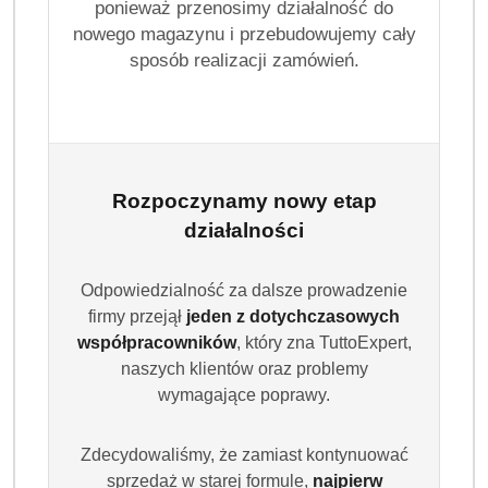
ponieważ przenosimy działalność do
nowego magazynu i przebudowujemy cały
sposób realizacji zamówień.
ARIEL
Rozpoczynamy nowy etap
działalności
(0)
Odpowiedzialność za dalsze prowadzenie
Brak towaru
firmy przejął
jeden z dotychczasowych
współpracowników
, który zna TuttoExpert,
Ariel Extra Kapsułki do Prania ultra 4in1
naszych klientów oraz problemy
extra kolor+plus XXL 65szt
wymagające poprawy.
Dostępność:
Brak towaru
Zdecydowaliśmy, że zamiast kontynuować
sprzedaż w starej formule,
najpierw