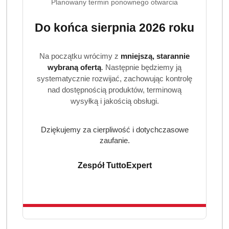
Planowany termin ponownego otwarcia
Specyfikacja:
Do końca sierpnia 2026 roku
Marka:
Ariel
Rodzaj:
Kapsułki do prania (4in1 PODS)
Wariant:
ultra extra kolor+plus (Détâchant /
Na początku wrócimy z
mniejszą, starannie
Vlekverwijderaar)
wybraną ofertą
. Następnie będziemy ją
Ilość w opakowaniu:
65 sztuk (XXL PACK)
systematycznie rozwijać, zachowując kontrolę
Przeznaczenie:
Pranie ubrań kolorowych
nad dostępnością produktów, terminową
wysyłką i jakością obsługi.
Sposób użycia:
Umieść jedną kapsułkę Ariel PODS na dnie
bębna, następnie dodaj pranie. Nie dotykaj kapsułki
Dziękujemy za cierpliwość i dotychczasowe
mokrymi rękoma.
zaufanie.
Zespół TuttoExpert
Produkty
Produkty
Polecane
Podobne produkty
Pomiń karuzelę produktów