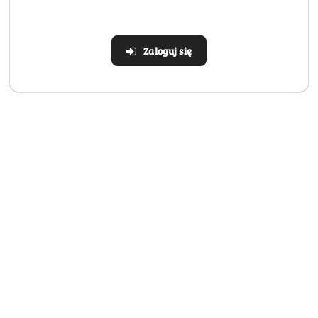
o
o
statusie:
statusie:
Zaloguj się
Realizacja: Strona, Social Media i Kampanie reklamowe |
Marketyzacja.pl
Dane adresowe
Informacje
Strefa klienta