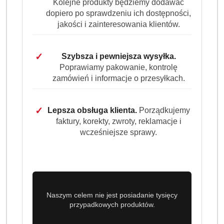
Kolejne produkty będziemy dodawać
Dostępność
dopiero po sprawdzeniu ich dostępności,
Wysyłka w
i
3 dni
jakości i zainteresowania klientów.
ciągu:
dostawa
Cena przesyłki:
9.99
✓
Szybsza i pewniejsza wysyłka.
Poprawiamy pakowanie, kontrolę
EAN:
8006540996140
zamówień i informacje o przesyłkach.
✓
Lepsza obsługa klienta.
Porządkujemy
faktury, korekty, zwroty, reklamacje i
OPIS PRODUKTU
OPINIE (0)
ZADAJ PYTANIE
wcześniejsze sprawy.
Ariel Professional Universal Żel Do
Prania 110p 4,95L DE
Naszym celem nie jest posiadanie tysięcy
Skoncentrowany
żel do prania Ariel Universal
przypadkowych produktów.
Professional 4,95 L
to niezawodne rozwiązanie dla tych,
którzy oczekują najwyższej skuteczności i wydajności.