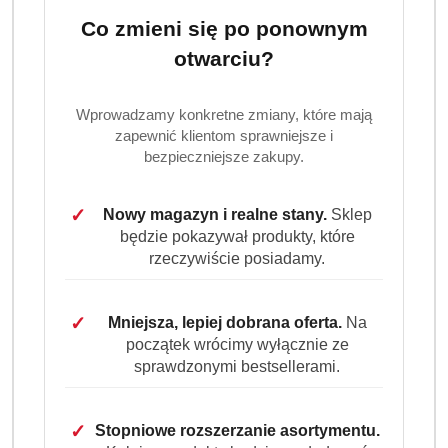
Dostępność:
Brak towaru
Co zmieni się po ponownym
otwarciu?
Powiadom gdy produkt będzie dostępny
cena:
138.50
Wprowadzamy konkretne zmiany, które mają
zapewnić klientom sprawniejsze i
bezpieczniejsze zakupy.
Program lojalnościowy dostępny jest tylko dla
zalogowanych klientów.
✓
Nowy magazyn i realne stany.
Sklep
będzie pokazywał produkty, które
rzeczywiście posiadamy.
✓
Mniejsza, lepiej dobrana oferta.
Na
Ilość
początek wrócimy wyłącznie ze
szt.
sprawdzonymi bestsellerami.
Do koszyka
✓
Stopniowe rozszerzanie asortymentu.