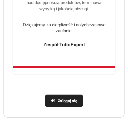
codzienne zanieczyszczenia z odzieży roboczej i
nad dostępnością produktów, terminową
sportowej.
wysyłką i jakością obsługi.
Sposób użycia
Dziękujemy za cierpliwość i dotychczasowe
Wlej odpowiednią ilość żelu do przegródki na
zaufanie.
detergent w pralce lub bezpośrednio do bębna.
Zalecana ilość na 1 pranie: ok. 45 ml (w zależności od
Zespół TuttoExpert
twardości wody i stopnia zabrudzenia).
Produkt można stosować w temperaturach od
30°C do
95°C.
Informacje dodatkowe
Pojemność:
4,95 L
Wydajność:
do 110 prań
Rodzaj:
uniwersalny żel do prania – do kolorów i bieli
Zaloguj się
Kraj pochodzenia:
Niemcy
Marka:
Ariel Professional
Dlaczego warto kupić
ARIEL Żel do