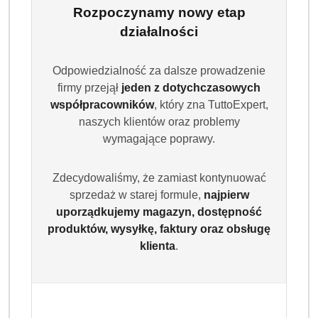
Rozpoczynamy nowy etap
działalności
Odpowiedzialność za dalsze prowadzenie
firmy przejął
jeden z dotychczasowych
współpracowników
, który zna TuttoExpert,
naszych klientów oraz problemy
wymagające poprawy.
ARIEL
Zdecydowaliśmy, że zamiast kontynuować
sprzedaż w starej formule,
najpierw
uporządkujemy magazyn, dostępność
(0)
produktów, wysyłkę, faktury oraz obsługę
Brak towaru
klienta
.
Ariel Professional Universal Żel Do
Prania 110p 4,95L DE