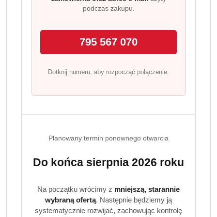
Produkt stworzony z myślą o:
podczas zakupu.
osobach poszukujących
wydajnego detergentu do
częstego prania,
795 567 070
właścicielach pensjonatów, restauracji i innych
punktów usługowych,
rodzinach z dziećmi i aktywnym trybem życia,
Dotknij numeru, aby rozpocząć połączenie.
użytkownikach ceniących
niemiecką jakość środków
czystości.
Zastosowanie
Ariel Universal Professional 4,95 L
sprawdza się zarówno
Planowany termin ponownego otwarcia
w codziennym praniu, jak i przy bardziej wymagających
zabrudzeniach. Dzięki silnie skoncentrowanej formule
Do końca sierpnia 2026 roku
skutecznie usuwa:
tłuste plamy,
Na początku wrócimy z
mniejszą, starannie
zabrudzenia z trawy i błota,
wybraną ofertą
. Następnie będziemy ją
pozostałości potu i zapachy,
systematycznie rozwijać, zachowując kontrolę