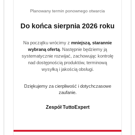
jednym cyklu prania.
Oszczędza energię dzięki skuteczności już w 30°C.
Planowany termin ponownego otwarcia
Specyfikacja produktu:
Do końca sierpnia 2026 roku
Marka: Ariel Professional
Linia: COLOR+
Na początku wrócimy z
mniejszą, starannie
Rodzaj: żel do prania kolorowych tkanin
wybraną ofertą
. Następnie będziemy ją
Pojemność: 3,15 l
systematycznie rozwijać, zachowując kontrolę
Liczba prań: ok. 70
nad dostępnością produktów, terminową
wysyłką i jakością obsługi.
Temperatura prania: 30°C–60°C
Zapach: świeży
Kraj pochodzenia: Niemcy
Dziękujemy za cierpliwość i dotychczasowe
EAN (GTIN): 8700216301046 / 8700216747721
zaufanie.
Informacje o bezpieczeństwie
Zespół TuttoExpert
Produkt należy przechowywać w miejscu niedostępnym
dla dzieci.
W przypadku kontaktu z oczami – ostrożnie płukać