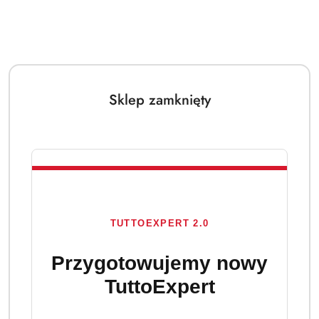
Sklep zamknięty
ARIEL
(0)
TUTTOEXPERT 2.0
Brak towaru
Przygotowujemy nowy
Ariel Professional do prania kolorów
TuttoExpert
Color+, 70 prań, 3,15L DE