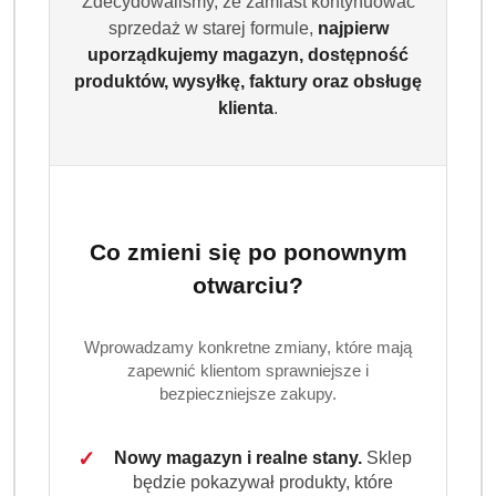
Zdecydowaliśmy, że zamiast kontynuować
Dostępność
sprzedaż w starej formule,
najpierw
Wysyłka w
i
3 dni
uporządkujemy magazyn, dostępność
ciągu:
dostawa
produktów, wysyłkę, faktury oraz obsługę
Cena przesyłki:
9.99
klienta
.
EAN:
8700216747721
Co zmieni się po ponownym
otwarciu?
OPIS PRODUKTU
OPINIE (0)
ZADAJ PYTANIE
Wprowadzamy konkretne zmiany, które mają
Ariel Professional COLOR+ – żel
zapewnić klientom sprawniejsze i
do prania kolorów 3,15 l (70 prań),
bezpieczniejsze zakupy.
z Niemiec
✓
Nowy magazyn i realne stany.
Sklep
Ariel Professional COLOR+
to wysokiej jakości
żel do
będzie pokazywał produkty, które