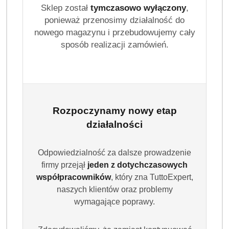
Sklep został
tymczasowo wyłączony
,
Dostępność:
Brak towaru
ponieważ przenosimy działalność do
nowego magazynu i przebudowujemy cały
Powiadom gdy produkt będzie dostępny
sposób realizacji zamówień.
cena:
74.99
Program lojalnościowy dostępny jest tylko dla
zalogowanych klientów.
Rozpoczynamy nowy etap
działalności
Odpowiedzialność za dalsze prowadzenie
firmy przejął
jeden z dotychczasowych
współpracowników
, który zna TuttoExpert,
Ilość
szt.
naszych klientów oraz problemy
wymagające poprawy.
Do koszyka