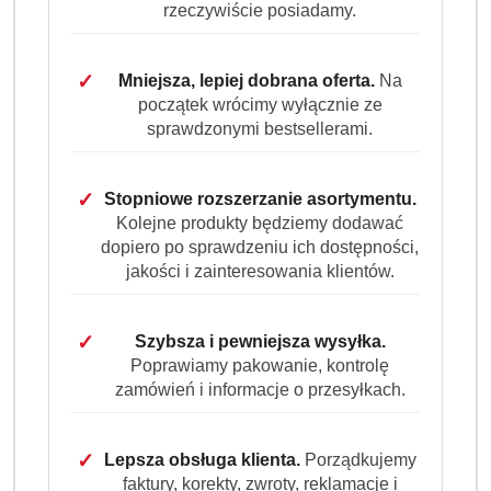
prania kolorowych tkanin
, opracowany z myślą o
rzeczywiście posiadamy.
zastosowaniu zarówno w domach, jak i w
profesjonalnych pralniach, hotelach, restauracjach czy
placówkach medycznych. Dzięki zaawansowanej
✓
Mniejsza, lepiej dobrana oferta.
Na
początek wrócimy wyłącznie ze
technologii
ColorProtect
skutecznie usuwa zabrudzenia
sprawdzonymi bestsellerami.
już od
30°C
, jednocześnie chroniąc intensywność barw i
pozostawiając tkaniny pachnące świeżością na długo.
Najważniejsze zalety produktu
✓
Stopniowe rozszerzanie asortymentu.
Kolejne produkty będziemy dodawać
70 prań
– wydajne i ekonomiczne opakowanie o
dopiero po sprawdzeniu ich dostępności,
pojemności 3,15 l.
jakości i zainteresowania klientów.
Ochrona kolorów
– technologia ColorProtect chroni
intensywność barw nawet po wielu praniach.
✓
Szybsza i pewniejsza wysyłka.
Skuteczność od 30°C
– usuwa plamy i zabrudzenia w
Poprawiamy pakowanie, kontrolę
niskich temperaturach, oszczędzając energię.
zamówień i informacje o przesyłkach.
Profesjonalna jakość
– rekomendowany do pralni,
hoteli i gastronomii.
Łagodny dla tkanin i skóry
– bez agresywnych
✓
Lepsza obsługa klienta.
Porządkujemy
składników chemicznych.
faktury, korekty, zwroty, reklamacje i