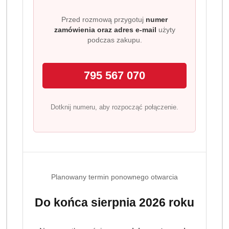
Przed rozmową przygotuj
numer
zamówienia oraz adres e-mail
użyty
podczas zakupu.
Wariant
Wybierz Wariant
795 567 070
Dotknij numeru, aby rozpocząć połączenie.
Ilość
szt.
Do koszyka
Planowany termin ponownego otwarcia
Dostępność
Wysyłka w
i
3 dni
Do końca sierpnia 2026 roku
ciągu:
dostawa
Cena przesyłki:
9.99