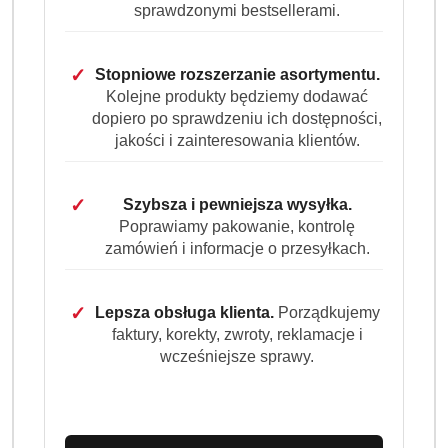
Do koszyka
sprawdzonymi bestsellerami.
Dostępność
✓
Stopniowe rozszerzanie asortymentu.
Wysyłka w
i
Kolejne produkty będziemy dodawać
3 dni
ciągu:
dostawa
dopiero po sprawdzeniu ich dostępności,
Cena przesyłki:
9.99
jakości i zainteresowania klientów.
EAN:
4006067061288
✓
Szybsza i pewniejsza wysyłka.
Poprawiamy pakowanie, kontrolę
zamówień i informacje o przesyłkach.
✓
Lepsza obsługa klienta.
Porządkujemy
OPIS
INFORMACJE
OPINIE
ZADAJ
faktury, korekty, zwroty, reklamacje i
PRODUKTU
(0)
PYTANIE
wcześniejsze sprawy.
Davidoff Espresso 57 Intense 100 g
luksusowa kawa rozpuszczalna o