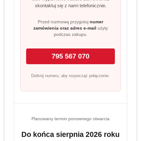
średni stopień palenia – harmonia intensywności i
skontaktuj się z nami telefonicznie.
delikatności
liofilizowana forma zapewnia najwyższą jakość kawy
Przed rozmową przygotuj
numer
rozpuszczalnej
zamówienia oraz adres e-mail
użyty
podczas zakupu.
szybkie i wygodne przygotowanie
idealna do espresso, cappuccino i klasycznej czarnej
kawy
795 567 070
Profil smakowy
Intensywny i harmonijny smak, delikatna słodycz, słodko
Dotknij numeru, aby rozpocząć połączenie.
czekoladowe nuty oraz bogaty aromat. Espresso 57 to
kompozycja, która zadowoli miłośników mocniejszych,
esencjonalnych kaw.
Szybkie przygotowanie
Wsyp 1–2 łyżeczki do filiżanki i zalej gorącą wodą. W kilka
Planowany termin ponownego otwarcia
sekund otrzymujesz intensywne, aromatyczne espresso o
perfekcyjnie gładkiej strukturze.
Do końca sierpnia 2026 roku