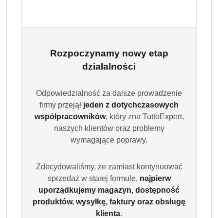
Rozpoczynamy nowy etap
działalności
DAVIDOFF
Odpowiedzialność za dalsze prowadzenie
firmy przejął
jeden z dotychczasowych
współpracowników
, który zna TuttoExpert,
(0)
naszych klientów oraz problemy
Brak towaru
wymagające poprawy.
Davidoff Espresso 57 Intense kawa
Zdecydowaliśmy, że zamiast kontynuować
rozpuszczalna 100 g
sprzedaż w starej formule,
najpierw
uporządkujemy magazyn, dostępność
Davidoff Espresso 57 Intense 100 g to ekskluzywna kawa
produktów, wysyłkę, faktury oraz obsługę
rozpuszczalna o głębokim aromacie i intensywnym
klienta
.