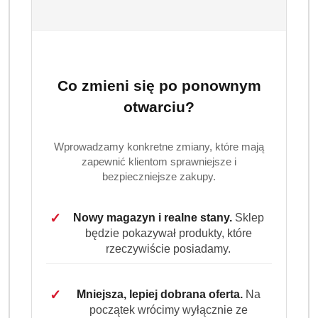
smaku. Liofilizowana 100 procent Arabica z wyczuwalną
nutą czekolady.
Dostępność:
Brak towaru
Powiadom gdy produkt będzie dostępny
Co zmieni się po ponownym
otwarciu?
cena:
27.99
Wprowadzamy konkretne zmiany, które mają
Program lojalnościowy dostępny jest tylko dla
zapewnić klientom sprawniejsze i
zalogowanych klientów.
bezpieczniejsze zakupy.
✓
Nowy magazyn i realne stany.
Sklep
będzie pokazywał produkty, które
rzeczywiście posiadamy.
Ilość
szt.
✓
Mniejsza, lepiej dobrana oferta.
Na
początek wrócimy wyłącznie ze