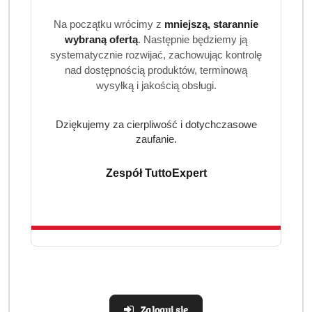
Elegancja marki Davidoff
Na początku wrócimy z
mniejszą, starannie
Davidoff to marka symbolizująca luksus i najwyższą
wybraną ofertą
. Następnie będziemy ją
jakość. Linia Espresso 57 powstała z myślą o
systematycznie rozwijać, zachowując kontrolę
współczesnych odkrywcach, którzy cenią szybkość,
nad dostępnością produktów, terminową
intensywność i pełnię aromatu.
wysyłką i jakością obsługi.
Dziękujemy za cierpliwość i dotychczasowe
zaufanie.
Zespół TuttoExpert
Produkty
Produkty
Polecane
Podobne produkty
Pomiń karuzelę produktów
o
o
statusie:
statusie:
Zaloguj się