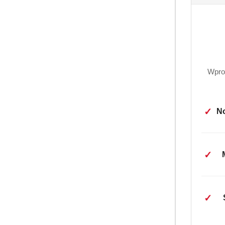
Wpro
✓
No
DR Reiner mydełk
Mydełko dr Reiner szybko i skuteczn
✓
dywanów.
Dzięki wyjątkowej formule opartej 
jest bezpieczne dla skóry.
✓
Nie zawiera sztucznych barwników