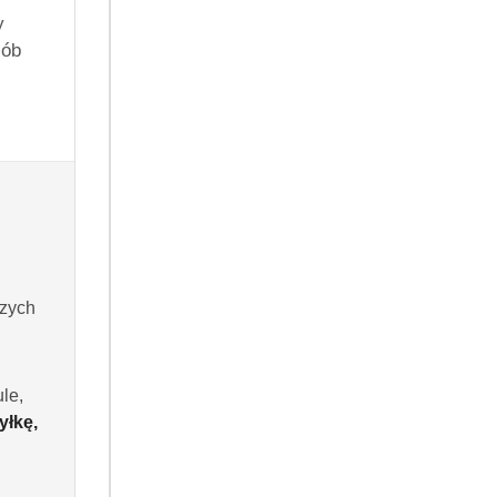
y
kt będzie dostępny
sób
owy dostępny jest tylko dla zalogowanych klientów.
szych
Do koszyka
le,
yłkę,
 dni
.99