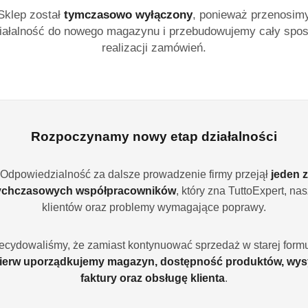
Sklep został
tymczasowo wyłączony
, ponieważ przenosim
Powiadom gdy produ
iałalność do nowego magazynu i przebudowujemy cały spo
realizacji zamówień.
cena:
12.99
Program lojalności
Rozpoczynamy nowy etap działalności
Odpowiedzialność za dalsze prowadzenie firmy przejął
jeden z
ychczasowych współpracowników
, który zna TuttoExpert, na
Ilość
szt.
klientów oraz problemy wymagające poprawy.
Dostępność
ecydowaliśmy, że zamiast kontynuować sprzedaż w starej formu
Wysyłka w
ierw uporządkujemy magazyn, dostępność produktów, wys
i
3
ciągu:
faktury oraz obsługę klienta
.
dostawa
Cena przesyłki:
9