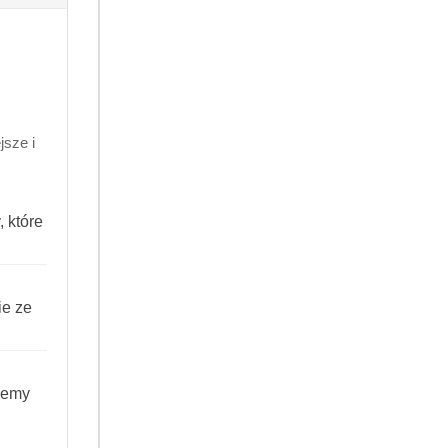
900133003839
sze i
 które
y innymi z tekstyliów, pościeli i
ie ze
matologicznych mydełko dr Reiner
iemy