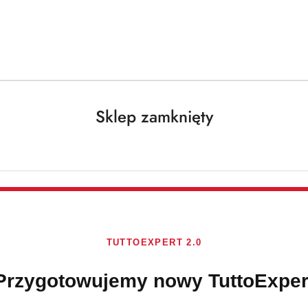
Darmowa dostawa od 250 PLN dla paczek do 25 kg!
Sklep zamknięty
ze
Brak towaru
TUTTOEXPERT 2.0
Dr Reiner myde
Przygotowujemy nowy TuttoExper
Dostępność:
Brak towaru