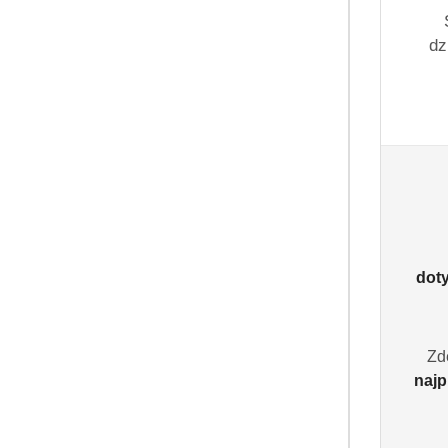
dz
dot
Zd
najp