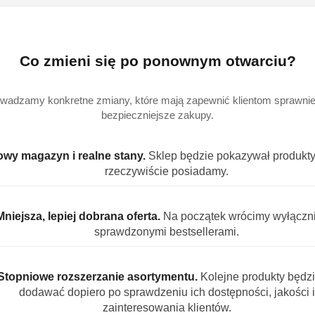
EAN:
5
Co zmieni się po ponownym otwarciu?
wadzamy konkretne zmiany, które mają zapewnić klientom sprawniej
OPIS PRODUKTU
OPINIE (0)
ZADAJ PYTANIE
bezpieczniejsze zakupy.
wy magazyn i realne stany.
Sklep będzie pokazywał produkty,
o odplamiające 100 g
rzeczywiście posiadamy.
ie usuwa do 100 rodzajów najbardziej uporczywych plam międz
Mniejsza, lepiej dobrana oferta.
Na początek wrócimy wyłączn
sprawdzonymi bestsellerami.
na naturalnych składnikach i przeprowadzonych testach der
Stopniowe rozszerzanie asortymentu.
Kolejne produkty będz
dodawać dopiero po sprawdzeniu ich dostępności, jakości i
zainteresowania klientów.