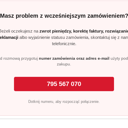
Masz problem z wcześniejszym zamówieniem
e
Strefa klienta
Jeżeli oczekujesz na
zwrot pieniędzy, korektę faktury, rozwiązani
reklamacji
albo wyjaśnienie statusu zamówienia, skontaktuj się z na
telefonicznie.
Masz problem z zamówieni
Konto klienta
d rozmową przygotuj
numer zamówienia oraz adres e-mail
użyty po
zakupu.
ywatności
Blog
i zwroty
FAQ
795 567 070
O nas
Pomagamy Zwierzakom 🐾
Dotknij numeru, aby rozpocząć połączenie.