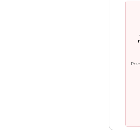
Informacj
Dostawa
Regulamin
Prze
Józefa Łepkowskiego 1/22, Kraków 31-
Polityka pr
423, Poland
Reklamacje 
pomoc.tuttoexpert@gmail.com
Kontakt
+48 533 900 196