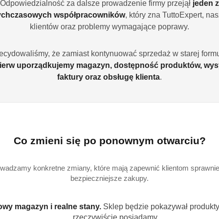
Odpowiedzialność za dalsze prowadzenie firmy przejął
jeden z
zyszczenia
ychczasowych współpracowników
, który zna TuttoExpert, na
klientów oraz problemy wymagające poprawy.
emon
to połączenie żelu, proszku i aktywnej kulki Powerball, 
, osady z kawy i herbaty, przypalenia oraz resztki jedzenia
ecydowaliśmy, że zamiast kontynuować sprzedaż w starej formu
czynia świeże i pachnące po każdym cyklu.
ierw uporządkujemy magazyn, dostępność produktów, wys
faktury oraz obsługę klienta
.
ty produktu
uteczność już przy pierwszym zmywaniu.
adzą sobie z tłuszczem i przypaleniami.
gają korozji i matowieniu.
werball gwarantuje diamentowy blask.
Co zmieni się po ponownym otwarciu?
ch
– skuteczność w programach ECO i AUTO.
mna woń czystości po każdym zmywaniu.
wadzamy konkretne zmiany, które mają zapewnić klientom sprawniej
00 kapsułek w zgrzewanym worku.
bezpieczniejsze zakupy.
rozpuszczalna w wodzie.
all – doskonała czystość i blas
wy magazyn i realne stany.
Sklep będzie pokazywał produkty,
rzeczywiście posiadamy.