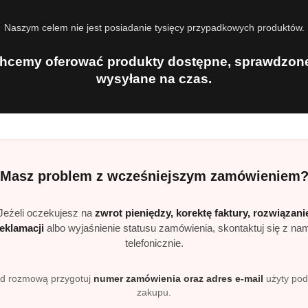
ękami.
Naszym celem nie jest posiadanie tysięcy przypadkowych produktów.
kapsułek.
ę całkowicie podczas mycia.
hcemy oferować produkty dostępne, sprawdzone
owniku zmywarki.
wysyłane na czas.
na sztućce.
ywaj programów ECO lub AUTO.
 chroń środowisko
Lemon
, nie musisz wstępnie opłukiwać naczyń – możesz zaosz
Masz problem z wcześniejszym zamówieniem
adaje się do recyklingu po całkowitym opróżnieniu. Wyrzuc
ilość odpadów trafiających na wysypiska.
Jeżeli oczekujesz na
zwrot pieniędzy, korektę faktury, rozwiązani
cję z produktami Finish
reklamacji
albo wyjaśnienie statusu zamówienia, skontaktuj się z na
telefonicznie.
rawia efekty suszenia i zapobiega zaciekom.
 zmywarkę przed kamieniem.
d rozmową przygotuj
numer zamówienia oraz adres e-mail
użyty po
zakupu.
usuwa tłuszcz i zanieczyszczenia.