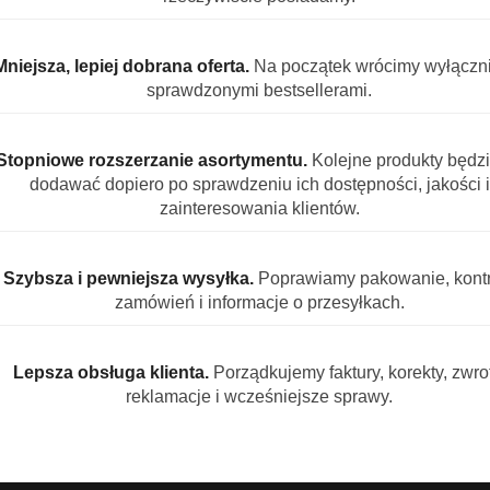
orzystują
multifunkcyjną 3-komorową formułę
, która zape
zyniom niezrównany połysk i blask.
Mniejsza, lepiej dobrana oferta.
Na początek wrócimy wyłączn
maczanie, skutecznie usuwa resztki jedzenia.
sprawdzonymi bestsellerami.
rozpuszcza się w wodzie, nie wymaga rozpakowywania.
:
Stopniowe rozszerzanie asortymentu.
Kolejne produkty będz
dodawać dopiero po sprawdzeniu ich dostępności, jakości i
 Lemon
zainteresowania klientów.
l in One
Szybsza i pewniejsza wysyłka.
Poprawiamy pakowanie, kontr
zamówień i informacje o przesyłkach.
rowa formuła
Lepsza obsługa klienta.
Porządkujemy faktury, korekty, zwrot
908252006465
reklamacje i wcześniejsze sprawy.
)