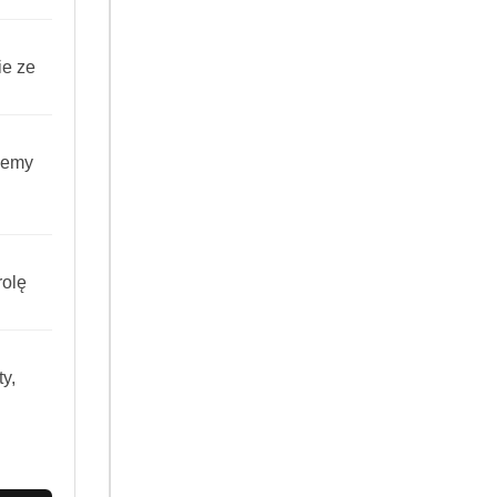
wnia kompleksowe działanie:
ie ze
iemy
olę
y,