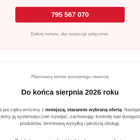
ją o higienę wnętrza zmywarki.
apewnia świeży zapach przy każdym otwarciu zmywarki.
795 567 070
Dotknij numeru, aby rozpocząć połączenie.
skórę. Zawiera enzymy (
Subtylizyna
), które mogą powodować r
ami lub skórą przemyć dużą ilością wody. Jeśli podrażnienie 
owo czynne, związki wybielające na bazie tlenu, fosfoniany
Planowany termin ponownego otwarcia
zapachowa (Benzyl Benzoate, Geraniol, Linalool).
Do końca sierpnia 2026 roku
brać Finish Quantum All in 1 L
a początku wrócimy z
mniejszą, starannie wybraną ofertą
. Następ
yń – skuteczność od pierwszego użycia.
iemy ją systematycznie rozwijać, zachowując kontrolę nad dostępn
rynowy zapach.
produktów, terminową wysyłką i jakością obsługi.
 przed osadami.
– oszczędność energii i wody.