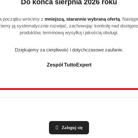
antum Ultimate – perfekcyjna czys
Do końca sierpnia 2026 roku
a początku wrócimy z
mniejszą, starannie wybraną ofertą
. Następ
iemy ją systematycznie rozwijać, zachowując kontrolę nad dostępn
ajwyższy standard czystości i połysku naczyń. Wybierz technologię, 
produktów, terminową wysyłką i jakością obsługi.
jąc bezkompromisowe efekty przy każdym zmywaniu.
Dziękujemy za cierpliwość i dotychczasowe zaufanie.
Zespół TuttoExpert
Produkty
Produkty
Polecane
Podobne produkty
o
o
statusie:
statusie:
Zaloguj się