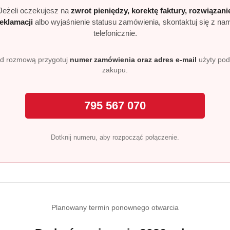
a sztućce.
Jeżeli oczekujesz na
zwrot pieniędzy, korektę faktury, rozwiązani
rogramów ECO lub AUTO.
reklamacji
albo wyjaśnienie statusu zamówienia, skontaktuj się z na
telefonicznie.
łają skutecznie w wodzie o różnym stopniu twardości. Dla bardzo twa
d rozmową przygotuj
numer zamówienia oraz adres e-mail
użyty po
zakupu.
rę. Zawiera enzymy (Subtylizynę), które mogą powodować reakcje al
795 567 070
ntaktu z oczami płukać dużą ilością wody i zasięgnąć porady lekarza,
rać Finish Powerball Quantum Ult
Dotknij numeru, aby rozpocząć połączenie.
 nabłyszczania.
ie dla pełnej czystości.
 już w niskich temperaturach.
rki.
żość naczyń po każdym myciu.
Planowany termin ponownego otwarcia
entów zmywarek: Bosch, Siemens, LG, Gorenje i Smeg.