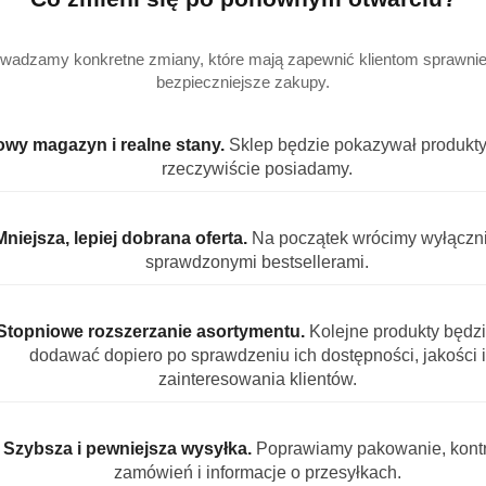
nowoczesne kapsułki All in One (wszystko w jednym), które oferują d
wadzamy konkretne zmiany, które mają zapewnić klientom sprawniej
nologii 3-komorowej formuły zapewniają potrójną siłę działania:
na
bezpieczniejsze zakupy.
każdego poziomu zabrudzenia.
y produktu
wy magazyn i realne stany.
Sklep będzie pokazywał produkty,
rzeczywiście posiadamy.
wet najtrudniejsze zabrudzenia i przypalony tłuszcz.
nia, czyszczenia i odtłuszczania w jednym.
aczynia, zapewniając im diamentowy blask.
Mniejsza, lepiej dobrana oferta.
Na początek wrócimy wyłączn
czność już przy pierwszym cyklu zmywania.
sprawdzonymi bestsellerami.
ach
– działa efektywnie nawet w programach ECO.
atowieniu i korozji delikatnych naczyń.
Stopniowe rozszerzanie asortymentu.
Kolejne produkty będz
zaniu się kamienia i tłuszczu w filtrach.
dodawać dopiero po sprawdzeniu ich dostępności, jakości i
prowadzanie wody i zapobiega zaciekaniu.
zainteresowania klientów.
a rozpuszcza się w 100% w wodzie, bez konieczności rozpakowywania
ogia ActivBlu
Szybsza i pewniejsza wysyłka.
Poprawiamy pakowanie, kontr
zamówień i informacje o przesyłkach.
ivBlu
oferują rewolucyjną skuteczność dzięki zaawansowanej technolo