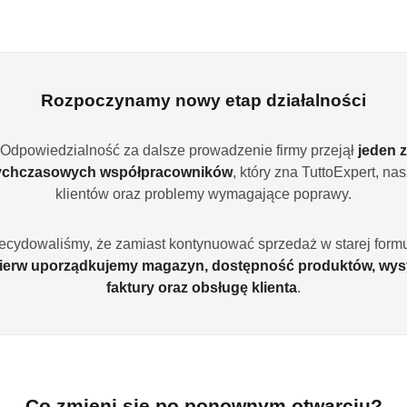
Cena przesyłki:
9.
dostawa
EAN:
5
Rozpoczynamy nowy etap działalności
Odpowiedzialność za dalsze prowadzenie firmy przejął
jeden z
OPIS PRODUKTU
OPINIE (0)
ZADAJ PYTANIE
ychczasowych współpracowników
, który zna TuttoExpert, na
klientów oraz problemy wymagające poprawy.
antum Ultimate 60 szt. Kapsułki d
ecydowaliśmy, że zamiast kontynuować sprzedaż w starej formu
ierw uporządkujemy magazyn, dostępność produktów, wys
faktury oraz obsługę klienta
.
 kapsułki do zmywarki klasy premium, które zapewniają najwyższy p
 i aktywnej kulki Powerball, gwarantując perfekcyjne rezultaty już 
rudzenia, tłuszcz i osady, pozostawiając naczynia nieskazitelnie czyst
ść mycia z Finish Quantum Ultima
Co zmieni się po ponownym otwarciu?