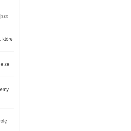
oskonałą czystość, ochronę i połysk w
sze i
maczanie, czyszczenie i odtłuszczanie
.
 które
ie ze
iemy
.
olę
gii czyszczenia. Żel i proszek