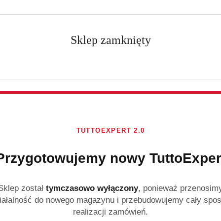
Dostępność:
Brak towaru
Powiadom gdy produkt
Sklep zamknięty
cena:
49.99
Program lojalnościowy
TUTTOEXPERT 2.0
Przygotowujemy nowy TuttoExper
Ilość
szt.
Sklep został
tymczasowo wyłączony
, ponieważ przenosim
Dostępność
iałalność do nowego magazynu i przebudowujemy cały spo
Wysyłka w ciągu:
3 d
realizacji zamówień.
i