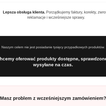
zypalone resztki jedzenia, a aktywna kulka Powerball nadaje naczyni
ch naczyń bez smug i osadów.
Lepsza obsługa klienta.
Porządkujemy faktury, korekty, zwrot
reklamacje i wcześniejsze sprawy.
ltimate
n One
Naszym celem nie jest posiadanie tysięcy przypadkowych produktów.
odtłuszczanie, nabłyszczanie
hcemy oferować produkty dostępne, sprawdzone
arka
wysyłane na czas.
)
 Finish Powerball Quantum Ultima
i.
nie zdejmuj folii ochronnej.
Masz problem z wcześniejszym zamówieniem
zownika zmywarki.