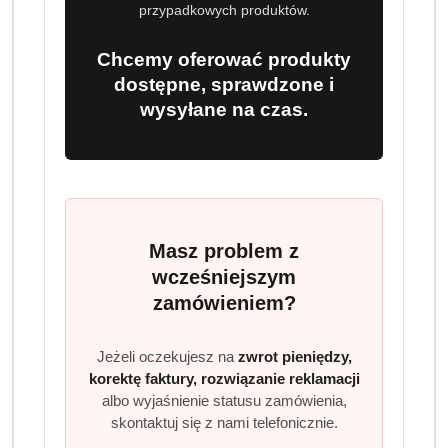
dostawa
przypadkowych produktów.
EAN:
5908252014798
Chcemy oferować produkty
dostępne, sprawdzone i
wysyłane na czas.
OPIS
INFORMACJE
OPINIE
ZADAJ
PRODUKTU
(0)
PYTANIE
Masz problem z
Finish Ultimate 0% Ekologiczne
wcześniejszym
kapsułki do zmywarki bez zapachu,
zamówieniem?
100 sztuk
Finish Ultimate 0% to nowoczesne kapsułki do zmywarki
Jeżeli oczekujesz na
zwrot pieniędzy,
korektę faktury, rozwiązanie reklamacji
stworzone z myślą o skutecznym, a jednocześnie
albo wyjaśnienie statusu zamówienia,
bezpiecznym i ekologicznym myciu naczyń. Nie zawierają
skontaktuj się z nami telefonicznie.
zapachów, konserwantów ani barwników, co sprawia, że