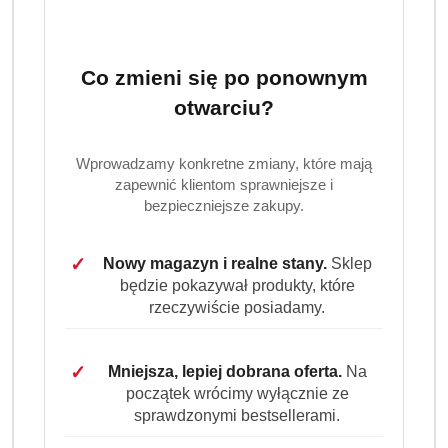
(0)
Brak towaru
Co zmieni się po ponownym
Finish Ultimate 0% Kapsułki do
otwarciu?
Zmywarki 100 szt -
Ekologiczne, bez zapachu
Wprowadzamy konkretne zmiany, które mają
zapewnić klientom sprawniejsze i
bezpieczniejsze zakupy.
Ekologiczne kapsułki do zmywarki Finish Ultimate
0% bez dodatku zapachów i konserwantów. Usuwają
tłuszcz i uporczywe zabrudzenia już przy niskiej
✓
Nowy magazyn i realne stany.
Sklep
będzie pokazywał produkty, które
temperaturze. Posiadają certyfikat EU Ecolabel i są
rzeczywiście posiadamy.
w pełni biodegradowalne.
Dostępność:
Brak towaru
✓
Mniejsza, lepiej dobrana oferta.
Na
początek wrócimy wyłącznie ze
Powiadom gdy produkt będzie dostępny
sprawdzonymi bestsellerami.