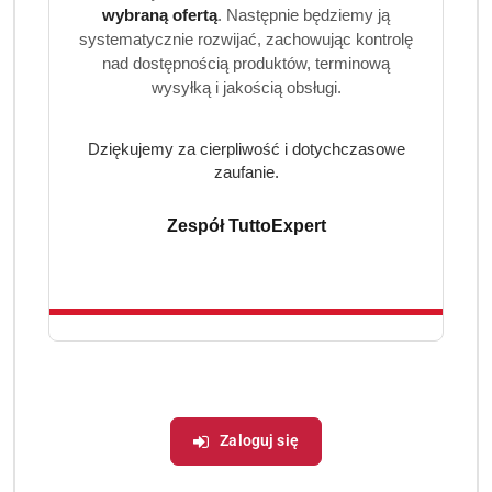
dawce środka czyszczącego możesz cieszyć się lśniącymi
wybraną ofertą
. Następnie będziemy ją
naczyniami bez obaw o skórę czy środowisko. Idealne do
systematycznie rozwijać, zachowując kontrolę
codziennego użytku.
nad dostępnością produktów, terminową
wysyłką i jakością obsługi.
Dziękujemy za cierpliwość i dotychczasowe
zaufanie.
Zespół TuttoExpert
Produkty
Produkty
Polecane
Podobne produkty
Pomiń karuzelę produktów
o
o
statusie:
statusie:
Realizacja: Strona, Social Media i Kampanie reklamowe |
Zaloguj się
Marketyzacja.pl