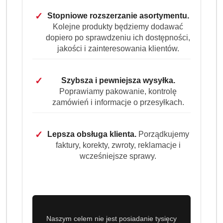
cena:
73.99
✓
Stopniowe rozszerzanie asortymentu.
Kolejne produkty będziemy dodawać
dopiero po sprawdzeniu ich dostępności,
Program lojalnościowy dostępny jest tylko dla
jakości i zainteresowania klientów.
zalogowanych klientów.
✓
Szybsza i pewniejsza wysyłka.
Poprawiamy pakowanie, kontrolę
zamówień i informacje o przesyłkach.
Ilość
✓
Lepsza obsługa klienta.
Porządkujemy
szt.
faktury, korekty, zwroty, reklamacje i
wcześniejsze sprawy.
Do koszyka
Dostępność
Wysyłka w ciągu:
3 dni
i
Cena przesyłki:
9.99
Naszym celem nie jest posiadanie tysięcy