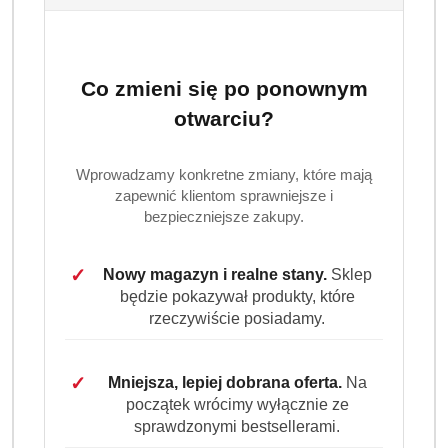
Co zmieni się po ponownym
otwarciu?
Wariant
Wybierz wariant
Wprowadzamy konkretne zmiany, które mają
zapewnić klientom sprawniejsze i
bezpieczniejsze zakupy.
✓
Nowy magazyn i realne stany.
Sklep
będzie pokazywał produkty, które
rzeczywiście posiadamy.
✓
Mniejsza, lepiej dobrana oferta.
Na
Ilość
szt.
początek wrócimy wyłącznie ze
sprawdzonymi bestsellerami.
Do koszyka