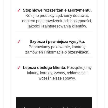
✓
Stopniowe rozszerzanie asortymentu.
Dostępność
Kolejne produkty będziemy dodawać
Wysyłka w
i
3 dni
dopiero po sprawdzeniu ich dostępności,
ciągu:
dostawa
jakości i zainteresowania klientów.
Cena przesyłki:
9.99
✓
Szybsza i pewniejsza wysyłka.
EAN:
4251758413604
Poprawiamy pakowanie, kontrolę
zamówień i informacje o przesyłkach.
✓
Lepsza obsługa klienta.
Porządkujemy
OPIS PRODUKTU
OPINIE (0)
ZADAJ PYTANIE
faktury, korekty, zwroty, reklamacje i
wcześniejsze sprawy.
Finish Nabłyszczacz do Zmywarki
Finish 3x800ml XL [DE]
Jeśli Twoja zmywarka skończyła zmywanie i wyjmujesz