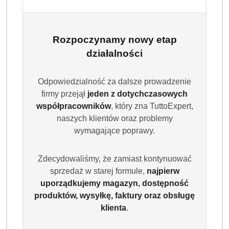
FINISH
Rozpoczynamy nowy etap
(0)
działalności
Brak towaru
Odpowiedzialność za dalsze prowadzenie
Finish Zestaw Nabłyszczacz do
firmy przejął
jeden z dotychczasowych
współpracowników
, który zna TuttoExpert,
Zmywarki 3x800ml XL
naszych klientów oraz problemy
wymagające poprawy.
Dostępność:
Brak towaru
Powiadom gdy produkt będzie dostępny
Zdecydowaliśmy, że zamiast kontynuować
sprzedaż w starej formule,
najpierw
cena:
49.99
uporządkujemy magazyn, dostępność
produktów, wysyłkę, faktury oraz obsługę
Program lojalnościowy dostępny jest tylko dla
klienta
.
zalogowanych klientów.