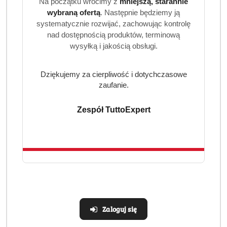
Na początku wrócimy z
mniejszą, starannie
wybraną ofertą
. Następnie będziemy ją
Skład:
5 - <15% niejonowe środki powierzchniowo czynne,
systematycznie rozwijać, zachowując kontrolę
konserwanty, sorbinian potasu.
nad dostępnością produktów, terminową
wysyłką i jakością obsługi.
Dziękujemy za cierpliwość i dotychczasowe
zaufanie.
Produkty
Produkty
Polecane
Podobne produkty
Zespół TuttoExpert
Pomiń karuzelę produktów
o
o
statusie:
statusie:
Realizacja: Strona, Social Media i Kampanie reklamowe |
Marketyzacja.pl
Zaloguj się