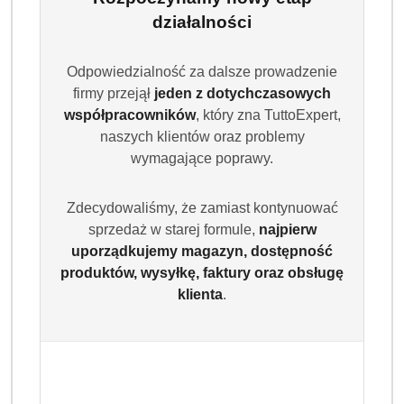
Skutecznie usuwa zabrudzenia, chroni intensywność
działalności
kolorów i działa już od 20°C. Przeznaczony do pralek
automatycznych oraz prania ręcznego. Wydajność do 60
Odpowiedzialność za dalsze prowadzenie
prań.
firmy przejął
jeden z dotychczasowych
Dostępność:
Brak towaru
współpracowników
, który zna TuttoExpert,
naszych klientów oraz problemy
Powiadom gdy produkt będzie dostępny
wymagające poprawy.
cena:
28.99
Zdecydowaliśmy, że zamiast kontynuować
sprzedaż w starej formule,
najpierw
Program lojalnościowy dostępny jest tylko dla
uporządkujemy magazyn, dostępność
zalogowanych klientów.
produktów, wysyłkę, faktury oraz obsługę
klienta
.
Wariant
Wybierz Wariant