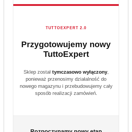
TUTTOEXPERT 2.0
Przygotowujemy nowy
TuttoExpert
GALLUS
(0)
Sklep został
tymczasowo wyłączony
,
ponieważ przenosimy działalność do
Brak towaru
nowego magazynu i przebudowujemy cały
sposób realizacji zamówień.
Gallus Proszek do prania kolorów 3,6
kg 60 prań folia
Gallus Proszek do prania kolorowych 3,6 kg to wydajny
detergent w opakowaniu foliowym typu family pack.
Rozpoczynamy nowy etap