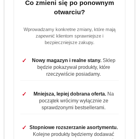
Co zmieni się po ponownym
otwarciu?
Wprowadzamy konkretne zmiany, które mają
zapewnić klientom sprawniejsze i
Ilość
bezpieczniejsze zakupy.
szt.
Do koszyka
✓
Nowy magazyn i realne stany.
Sklep
będzie pokazywał produkty, które
rzeczywiście posiadamy.
Dostępność
Wysyłka w
i
3 dni
ciągu:
dostawa
✓
Mniejsza, lepiej dobrana oferta.
Na
Cena przesyłki:
9.99
początek wrócimy wyłącznie ze
sprawdzonymi bestsellerami.
EAN:
4251415303989
✓
Stopniowe rozszerzanie asortymentu.
Kolejne produkty będziemy dodawać