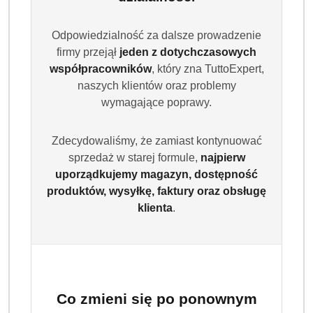
aktywną formułą. Skutecznie usuwa zabrudzenia, chroni
intensywność kolorów i działa już od 20°C. Przeznaczony
Odpowiedzialność za dalsze prowadzenie
do pralek automatycznych oraz prania ręcznego.
firmy przejął
jeden z dotychczasowych
Wydajność do 100 prań.
współpracowników
, który zna TuttoExpert,
naszych klientów oraz problemy
Dostępność:
Brak towaru
wymagające poprawy.
Powiadom gdy produkt będzie dostępny
Zdecydowaliśmy, że zamiast kontynuować
cena:
49.99
sprzedaż w starej formule,
najpierw
uporządkujemy magazyn, dostępność
Program lojalnościowy dostępny jest tylko dla
produktów, wysyłkę, faktury oraz obsługę
zalogowanych klientów.
klienta
.
Co zmieni się po ponownym