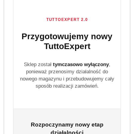
TUTTOEXPERT 2.0
Przygotowujemy nowy
TuttoExpert
GALLUS
Sklep został
tymczasowo wyłączony
,
ponieważ przenosimy działalność do
(0)
nowego magazynu i przebudowujemy cały
Brak towaru
sposób realizacji zamówień.
Gallus Proszek do prania kolorów 6 kg
100 prań karton
Gallus Proszek do prania kolorowych 6 kg to wydajny
Rozpoczynamy nowy etap
detergent w kartonowym opakowaniu XXL z nową
działalności