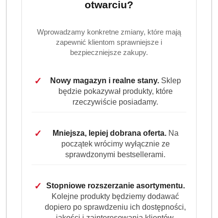
Ilość
otwarciu?
szt.
Do koszyka
Wprowadzamy konkretne zmiany, które mają
zapewnić klientom sprawniejsze i
bezpieczniejsze zakupy.
Dostępność
Wysyłka w
i
3 dni
ciągu:
✓
Nowy magazyn i realne stany.
Sklep
dostawa
będzie pokazywał produkty, które
Cena przesyłki:
9.99
rzeczywiście posiadamy.
EAN:
4251415303965
✓
Mniejsza, lepiej dobrana oferta.
Na
początek wrócimy wyłącznie ze
sprawdzonymi bestsellerami.
OPIS
INFORMACJE
OPINIE
ZADAJ
✓
Stopniowe rozszerzanie asortymentu.
PRODUKTU
(0)
PYTANIE
Kolejne produkty będziemy dodawać
dopiero po sprawdzeniu ich dostępności,
jakości i zainteresowania klientów.