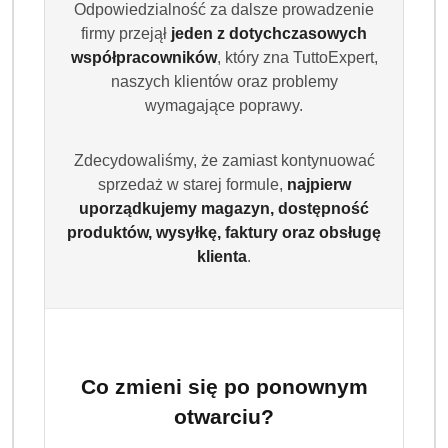
Odpowiedzialność za dalsze prowadzenie
firmy przejął
jeden z dotychczasowych
współpracowników
, który zna TuttoExpert,
naszych klientów oraz problemy
wymagające poprawy.
Zdecydowaliśmy, że zamiast kontynuować
sprzedaż w starej formule,
najpierw
HARIBO
uporządkujemy magazyn, dostępność
(0)
produktów, wysyłkę, faktury oraz obsługę
klienta
.
Brak towaru
Haribo KONFEKT- STANGEN
LUKRECJA 150szt/1200g Z DE
Co zmieni się po ponownym
Dostępność:
Brak towaru
otwarciu?
Powiadom gdy produkt będzie dostępny