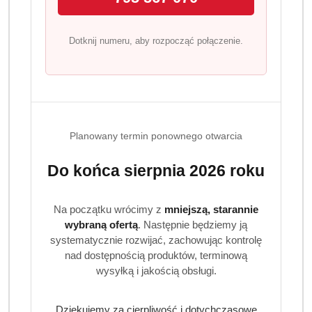
tłuszcz, w tym kwasy tłuszczowe nasycone: 2,8g
Dotknij numeru, aby rozpocząć połączenie.
węglowodany: 81g
węglowodany, w tym cukier: 54g
białko: 3,1g
Planowany termin ponownego otwarcia
sól: 0,79g
Do końca sierpnia 2026 roku
Na początku wrócimy z
mniejszą, starannie
wybraną ofertą
. Następnie będziemy ją
systematycznie rozwijać, zachowując kontrolę
Produkty
Produkty
Polecane
Podobne produkty
nad dostępnością produktów, terminową
Pomiń karuzelę produktów
o
o
wysyłką i jakością obsługi.
statusie:
statusie:
Dziękujemy za cierpliwość i dotychczasowe