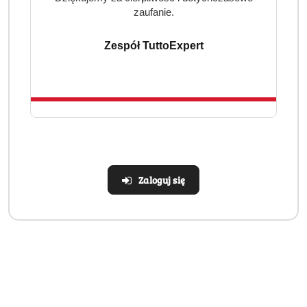
zaufanie.
Zespół TuttoExpert
Realizacja: Strona, Social Media i Kampanie reklamowe |
Marketyzacja.pl
Dane adresowe
Zaloguj się
Informacje
Strefa klienta