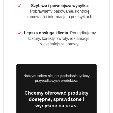
dostawa
Cena przesyłki:
9.99
✓
Szybsza i pewniejsza wysyłka.
Poprawiamy pakowanie, kontrolę
zamówień i informacje o przesyłkach.
EAN:
4001686154014
✓
Lepsza obsługa klienta.
Porządkujemy
faktury, korekty, zwroty, reklamacje i
wcześniejsze sprawy.
OPIS PRODUKTU
OPINIE (0)
ZADAJ PYTANIE
PALUSZKI CUKIERKOWE Z
LUKRECJĄ
Naszym celem nie jest posiadanie tysięcy
Haribo KONFEKT- STANGEN 150
przypadkowych produktów.
szt/ 1200g
Chcemy oferować produkty
PRODUKT SPROWADZANY Z NIEMIEC
dostępne, sprawdzone i
wysyłane na czas.
150 paluszków lukrecjowych z nadzieniem cukierniczym.