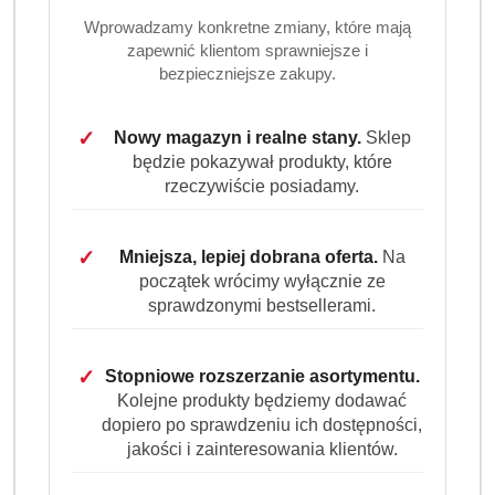
Wprowadzamy konkretne zmiany, które mają
cena:
40.99
zapewnić klientom sprawniejsze i
bezpieczniejsze zakupy.
Program lojalnościowy dostępny jest tylko dla
zalogowanych klientów.
✓
Nowy magazyn i realne stany.
Sklep
będzie pokazywał produkty, które
rzeczywiście posiadamy.
✓
Mniejsza, lepiej dobrana oferta.
Na
początek wrócimy wyłącznie ze
Ilość
sprawdzonymi bestsellerami.
szt.
Do koszyka
✓
Stopniowe rozszerzanie asortymentu.
Kolejne produkty będziemy dodawać
dopiero po sprawdzeniu ich dostępności,
Dostępność
jakości i zainteresowania klientów.
Wysyłka w
i
3 dni
ciągu: