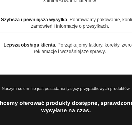
s z lukrecji, co zapewnia niezwykłe wrażenia smakowe. Prod
zainteresowania klientów.
ywnych smaków.
Szybsza i pewniejsza wysyłka.
Poprawiamy pakowanie, kontr
zamówień i informacje o przesyłkach.
alne na imprezy, Halloween lub jako oryginalna przekąska.
 miękką lukrecją.
Lepsza obsługa klienta.
Porządkujemy faktury, korekty, zwrot
aż 1 kg słodyczy.
reklamacje i wcześniejsze sprawy.
o z Niemiec.
u z charakterystyczną lukrecją.
Naszym celem nie jest posiadanie tysięcy przypadkowych produktów.
la od ciepła i wilgoci.
hcemy oferować produkty dostępne, sprawdzone
wysyłane na czas.