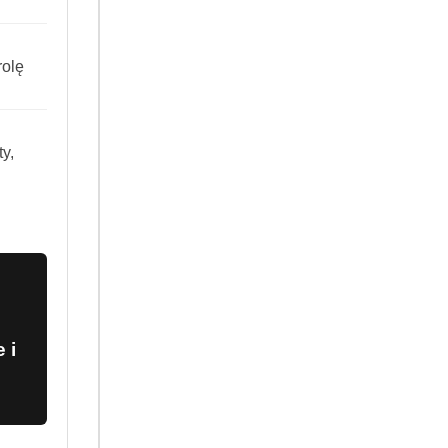
ukt bez sztucznych barwników,
olę
y,
 i