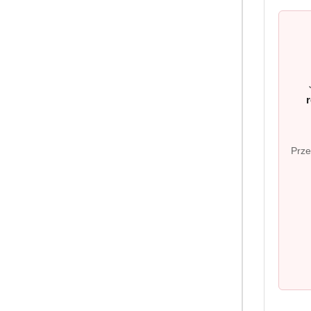
Pomiń karuzelę produktów
Prze
Informacj
Dostawa