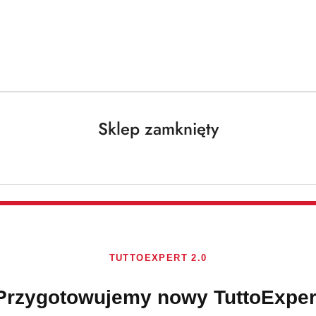
Darmowa dostawa od 250 PLN dla paczek do 25 kg!
Sklep zamknięty
HARIBO
Brak towaru
TUTTOEXPERT 2.0
Haribo Vampire
Przygotowujemy nowy TuttoExper
Owocowo-lukre