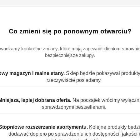
Dostępność
Wysyłka w
i
3
Co zmieni się po ponownym otwarciu?
ciągu:
dostawa
Cena przesyłki:
9
wadzamy konkretne zmiany, które mają zapewnić klientom sprawniej
bezpieczniejsze zakupy.
EAN:
4
wy magazyn i realne stany.
Sklep będzie pokazywał produkty,
rzeczywiście posiadamy.
S PRODUKTU
INFORMACJE
OPINIE (0)
ZADAJ PYT
Mniejsza, lepiej dobrana oferta.
Na początek wrócimy wyłączn
sprawdzonymi bestsellerami.
ocowe żelki z lukrecją w kształcie nie
Stopniowe rozszerzanie asortymentu.
Kolejne produkty będz
enie intensywnej lukrecji z owocowym smakiem. Żelki w for
dodawać dopiero po sprawdzeniu ich dostępności, jakości i