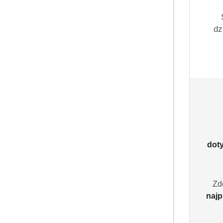
dz
dot
Zd
najp