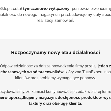
Kolorowe żelki w kszt
Sklep został
tymczasowo wyłączony
, ponieważ przenosim
lukrecji i owocowej g
iałalność do nowego magazynu i przebudowujemy cały spo
barwników. Kultowa p
realizacji zamówień.
charakterem.
Dostępność:
Brak towaru
Powiadom gdy produ
Rozpoczynamy nowy etap działalności
cena:
36.99
Odpowiedzialność za dalsze prowadzenie firmy przejął
jeden z
Program lojalności
ychczasowych współpracowników
, który zna TuttoExpert, na
klientów oraz problemy wymagające poprawy.
ecydowaliśmy, że zamiast kontynuować sprzedaż w starej formu
ierw uporządkujemy magazyn, dostępność produktów, wys
faktury oraz obsługę klienta
.
Ilość
szt.