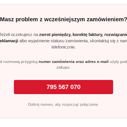
Produkty
Produkty
Polecane
Podobne produkty
Masz problem z wcześniejszym zamówieniem
o
o
Jeżeli oczekujesz na
zwrot pieniędzy, korektę faktury, rozwiązani
statusie:
statusie:
reklamacji
albo wyjaśnienie statusu zamówienia, skontaktuj się z na
telefonicznie.
d rozmową przygotuj
numer zamówienia oraz adres e-mail
użyty po
zakupu.
Realizacja: Strona, Social Media i Kampanie reklamowe |
Marketyzacja.pl
795 567 070
e
Strefa klienta
Dotknij numeru, aby rozpocząć połączenie.
Masz problem z zamówieni