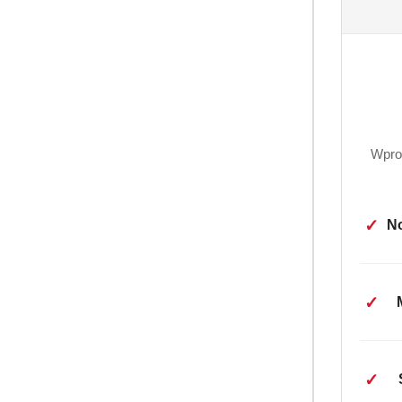
Wpro
✓
No
OPI
✓
Haribo Kwaśne Jeżyczki
✓
Haribo Sour Bear Tongues, znane ja