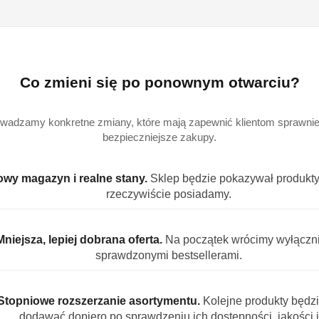
Dostępność
Wysyłka w
i
3
ciągu:
Co zmieni się po ponownym otwarciu?
dostawa
Cena przesyłki:
9
wadzamy konkretne zmiany, które mają zapewnić klientom sprawniej
EAN:
4
bezpieczniejsze zakupy.
wy magazyn i realne stany.
Sklep będzie pokazywał produkty,
rzeczywiście posiadamy.
S PRODUKTU
INFORMACJE
OPINIE (0)
ZADAJ PYT
Mniejsza, lepiej dobrana oferta.
Na początek wrócimy wyłączn
sprawdzonymi bestsellerami.
 1350 g - kwaśna frajda w każdej żelce
Stopniowe rozszerzanie asortymentu.
Kolejne produkty będz
ko Jeżyczki, to wyjątkowe żelki o intensywnych, owocowych 
dodawać dopiero po sprawdzeniu ich dostępności, jakości i