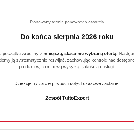
statusie:
statusie:
Planowany termin ponownego otwarcia
Realizacja: Strona, Social Media i Kampanie reklamowe |
Marketyzacja.pl
Do końca sierpnia 2026 roku
a początku wrócimy z
mniejszą, starannie wybraną ofertą
. Następ
iemy ją systematycznie rozwijać, zachowując kontrolę nad dostępn
produktów, terminową wysyłką i jakością obsługi.
e
Strefa klienta
Dziękujemy za cierpliwość i dotychczasowe zaufanie.
Masz problem z zamówieni
Zespół TuttoExpert
Konto klienta
ywatności
Blog
i zwroty
FAQ
O nas