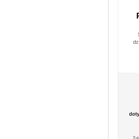
dz
dot
Zd