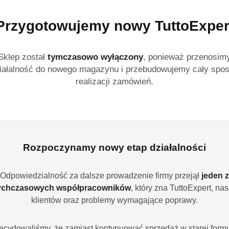
Kimbo Espresso Baris
Przygotowujemy nowy TuttoExper
palona mieszanka 80 p
według neapolitańskie
smakiem, elegancką s
Sklep został
tymczasowo wyłączony
, ponieważ przenosim
tostowego chleba. Int
iałalność do nowego magazynu i przebudowujemy cały spo
do espresso, cappucci
realizacji zamówień.
Dostępność:
Brak towaru
Powiadom gdy produ
cena:
74.99
Rozpoczynamy nowy etap działalności
Program lojalności
Odpowiedzialność za dalsze prowadzenie firmy przejął
jeden z
ychczasowych współpracowników
, który zna TuttoExpert, na
klientów oraz problemy wymagające poprawy.
ecydowaliśmy, że zamiast kontynuować sprzedaż w starej formu