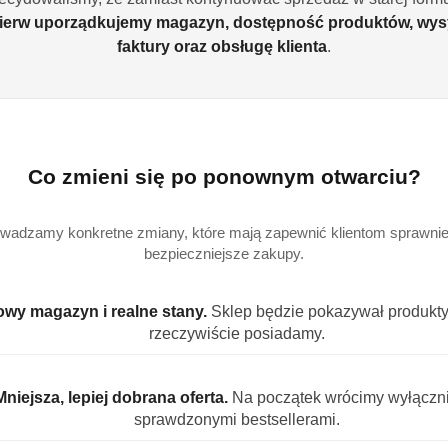
ierw uporządkujemy magazyn, dostępność produktów, wys
Ilość
szt.
faktury oraz obsługę klienta
.
Dostępność
Wysyłka w
i
3
ciągu:
dostawa
Co zmieni się po ponownym otwarciu?
Cena przesyłki:
9
wadzamy konkretne zmiany, które mają zapewnić klientom sprawniej
EAN:
8
bezpieczniejsze zakupy.
wy magazyn i realne stany.
Sklep będzie pokazywał produkty,
rzeczywiście posiadamy.
S PRODUKTU
INFORMACJE
OPINIE (0)
ZADAJ PYT
Mniejsza, lepiej dobrana oferta.
Na początek wrócimy wyłączn
sprawdzonymi bestsellerami.
 Napoli Napoletano 1 kg kawa ziarnista 