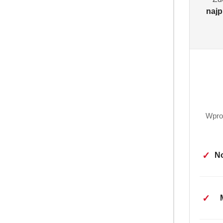
najp
Wpro
✓
No
OPI
✓
Kimbo Espresso Barista