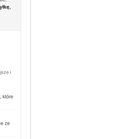
yłkę,
Do koszyka
 dni
.99
sze i
002200101688
 które
ANIE
ie ze
tradycyjne