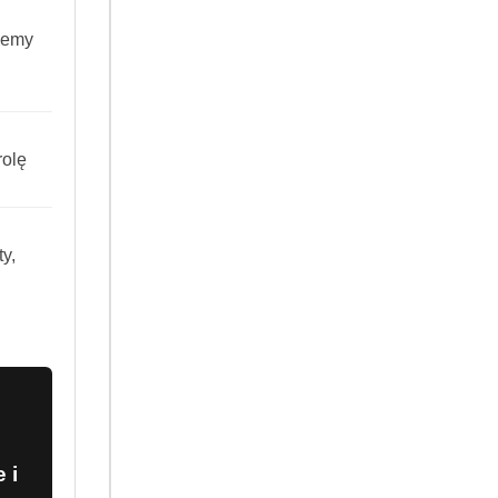
iemy
Mieszanka 80 procent Arabiki i 20
 zrównoważonym aromatem i
 a każda filiżanka ma swój
olę
nuty kwiatowe, waniliowe, świeżo
gaconą o lekką moc Robusty, tworząc
y,
 i