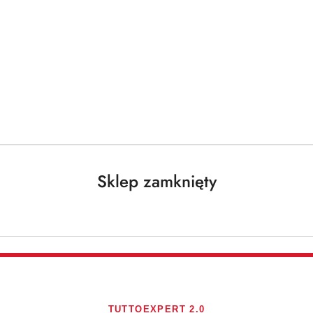
Darmowa dostawa od 250 PLN dla paczek do 25 kg!
Sklep zamknięty
KIMBO
Brak towaru
Kimbo Espresso
kawa ziarnista
TUTTOEXPERT 2.0