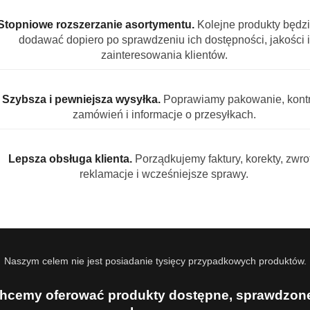
o o głębokim aromacie
Stopniowe rozszerzanie asortymentu.
Kolejne produkty będz
etano to kwintesencja południowowłoskiej kultury kawowej. 
dodawać dopiero po sprawdzeniu ich dostępności, jakości i
sywnym, neapolitańskim stylu, zachwyca głębokim smakiem,
zainteresowania klientów.
przenosi Cię do serca Neapolu, gdzie espresso jest rytuałem,
Szybsza i pewniejsza wysyłka.
Poprawiamy pakowanie, kontr
intensywny, pełny profil smakowy, w którym wyczuwalne są 
zamówień i informacje o przesyłkach.
ozycja zachowuje przy tym naturalną słodycz Arabiki, wzbo
Lepsza obsługa klienta.
Porządkujemy faktury, korekty, zwrot
 Espresso Barista Napoli Napoletano?
reklamacje i wcześniejsze sprawy.
Robusta – idealny balans intensywności i słodyczy
 stylu dla pełnego, głębokiego smaku
w i przypraw
a fanów wyrazistego espresso
Naszym celem nie jest posiadanie tysięcy przypadkowych produktów.
te i kaw czarnych
hcemy oferować produkty dostępne, sprawdzone
a przez cały dzień