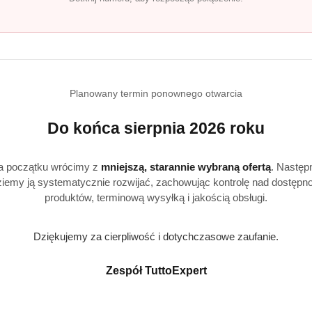
Produkty
Produkty
Polecane
Podobne produkty
Planowany termin ponownego otwarcia
o
o
Do końca sierpnia 2026 roku
statusie:
statusie:
a początku wrócimy z
mniejszą, starannie wybraną ofertą
. Następ
iemy ją systematycznie rozwijać, zachowując kontrolę nad dostępn
produktów, terminową wysyłką i jakością obsługi.
Realizacja: Strona, Social Media i Kampanie reklamowe |
Marketyzacja.pl
Dziękujemy za cierpliwość i dotychczasowe zaufanie.
Zespół TuttoExpert
e
Strefa klienta