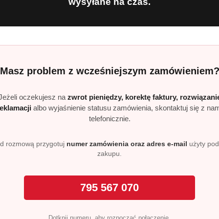
wysyłane na czas.
63 roku
i kwiatów, wanilii, tostowego chleba i subtelną przyprawow
dnocześnie harmonijna.
Masz problem z wcześniejszym zamówieniem
 aromatyczne espresso
sty napar w stylu włoskim
Jeżeli oczekujesz na
zwrot pieniędzy, korektę faktury, rozwiązani
toda dla pełnego smaku
reklamacji
albo wyjaśnienie statusu zamówienia, skontaktuj się z na
:
wyraziste, głębokie napary
telefonicznie.
intensywność 10/13 gwarantuje wyrazisty charakter.
d rozmową przygotuj
numer zamówienia oraz adres e-mail
użyty po
zakupu.
e – wanilia i tostowe nuty pięknie łączą się z mlekiem.
 dla neapolitańskiej tradycji.
ocent Robusty dodaje gęstej cremy i charakteru.
795 567 070
Dotknij numeru, aby rozpocząć połączenie.