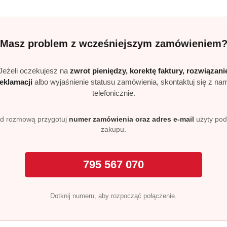
spresu do kawy?
kich typów ekspresów, zarówno automatycznych, jak i przele
Masz problem z wcześniejszym zamówieniem
 miesiącu lub według zaleceń producenta urządzenia.
lek i metalowych części?
Jeżeli oczekujesz na
zwrot pieniędzy, korektę faktury, rozwiązani
reklamacji
albo wyjaśnienie statusu zamówienia, skontaktuj się z na
, by chronić wszystkie elementy urządzeń podczas odkamieni
telefonicznie.
stosować?
lewów, a nawet wanien z hydromasażem i armatury łazienkow
d rozmową przygotuj
numer zamówienia oraz adres e-mail
użyty po
zakupu.
795 567 070
Dotknij numeru, aby rozpocząć połączenie.
Produkty
Produkty
Polecane
Podobne produkty
o
o