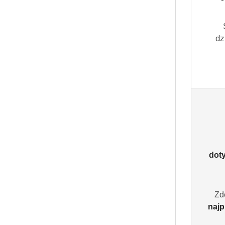
dz
dot
Zd
najp