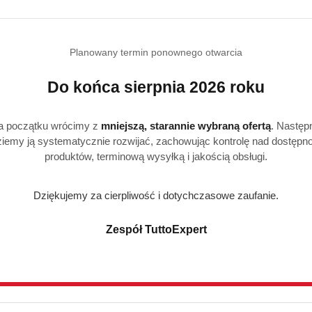
statusie:
statusie:
Planowany termin ponownego otwarcia
Do końca sierpnia 2026 roku
Realizacja: Strona, Social Media i Kampanie reklamowe |
Marketyzacja.pl
a początku wrócimy z
mniejszą, starannie wybraną ofertą
. Następ
iemy ją systematycznie rozwijać, zachowując kontrolę nad dostępn
produktów, terminową wysyłką i jakością obsługi.
e
Strefa klienta
Dziękujemy za cierpliwość i dotychczasowe zaufanie.
Masz problem z zamówieni
Zespół TuttoExpert
Konto klienta
ywatności
Blog
i zwroty
FAQ