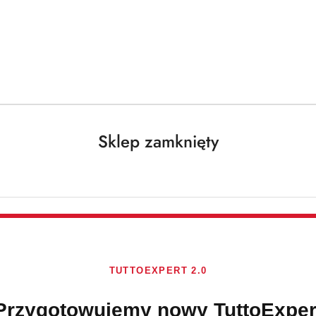
Darmowa dostawa od 250 PLN dla paczek do 25 kg!
Sklep zamknięty
ralki, zmywarki i kuchni!)
KÖNIGLICHE
WÄSCHE
Brak towaru
TUTTOEXPERT 2.0
Königliche Wäs
1000 ml
Przygotowujemy nowy TuttoExper