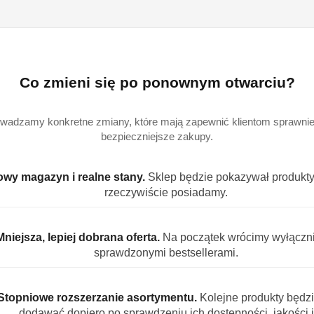
szt.
Dostępność
Wysyłka w
i
4
ciągu:
Co zmieni się po ponownym otwarciu?
dostawa
Cena przesyłki:
9
wadzamy konkretne zmiany, które mają zapewnić klientom sprawniej
bezpieczniejsze zakupy.
EAN:
4
wy magazyn i realne stany.
Sklep będzie pokazywał produkty,
rzeczywiście posiadamy.
S PRODUKTU
INFORMACJE
OPINIE (0)
ZADAJ PYT
Mniejsza, lepiej dobrana oferta.
Na początek wrócimy wyłączn
sprawdzonymi bestsellerami.
wersalny odkamieniacz 1000 ml chemia
 zmywarek
Stopniowe rozszerzanie asortymentu.
Kolejne produkty będz
dodawać dopiero po sprawdzeniu ich dostępności, jakości i