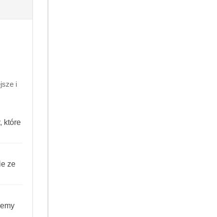
Do koszyka
8 godzin
.99
sze i
260582342462
 które
ANIE
ie ze
 z Niemiec do
iemy