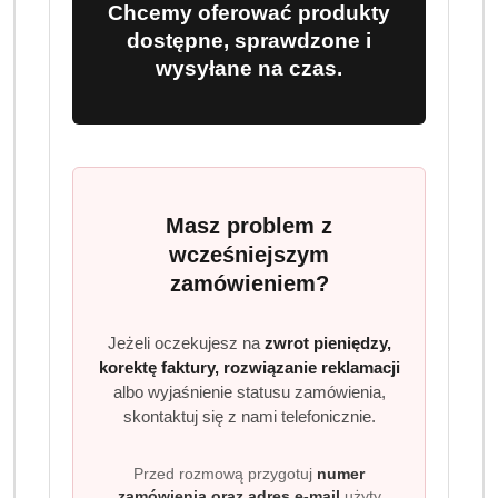
Chcemy oferować produkty
dostępne, sprawdzone i
Program lojalnościowy dostępny jest tylko dla
wysyłane na czas.
zalogowanych klientów.
Masz problem z
Wariant
Wybierz Wariant
wcześniejszym
zamówieniem?
Jeżeli oczekujesz na
zwrot pieniędzy,
korektę faktury, rozwiązanie reklamacji
albo wyjaśnienie statusu zamówienia,
Ilość
szt.
skontaktuj się z nami telefonicznie.
Do koszyka
Przed rozmową przygotuj
numer
zamówienia oraz adres e-mail
użyty