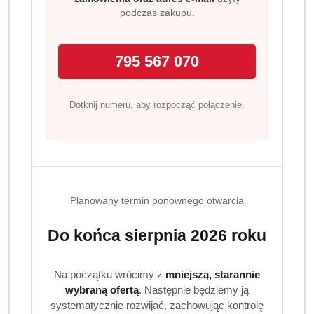
podczas zakupu.
Dostępność
Wysyłka w
i
48 godzin
ciągu:
dostawa
795 567 070
Cena przesyłki:
9.99
Dotknij numeru, aby rozpocząć połączenie.
EAN:
4260582343100
OPIS
INFORMACJE
OPINIE
ZADAJ
Planowany termin ponownego otwarcia
PRODUKTU
(0)
PYTANIE
Do końca sierpnia 2026 roku
Königliche Wäsche żel do prania
uniwersalny 3 l skuteczność i
Na początku wrócimy z
mniejszą, starannie
świeżość w każdym praniu
wybraną ofertą
. Następnie będziemy ją
systematycznie rozwijać, zachowując kontrolę