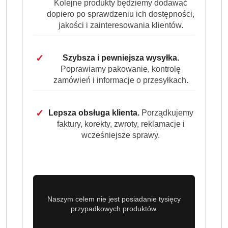
WÄSCHE
Kolejne produkty będziemy dodawać
dopiero po sprawdzeniu ich dostępności,
(0)
jakości i zainteresowania klientów.
Brak towaru
✓
Szybsza i pewniejsza wysyłka.
Königliche Wäsche żel do prania
Poprawiamy pakowanie, kontrolę
zamówień i informacje o przesyłkach.
uniwersalny 3 l 100 prań pudełko z
lejkiem owoce cytrusowe
✓
Lepsza obsługa klienta.
Porządkujemy
Königliche Wäsche Universal to niemiecki żel do prania
faktury, korekty, zwroty, reklamacje i
wcześniejsze sprawy.
uniwersalnego o cytrusowej świeżości. Wydajne
opakowanie 3 l z praktycznym lejkiem wystarcza nawet
na 100 prań.
Dostępność:
Brak towaru
Naszym celem nie jest posiadanie tysięcy
Powiadom gdy produkt będzie dostępny
przypadkowych produktów.
cena:
32.99