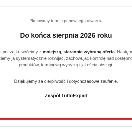
Realizacja: Strona, Social Media i Kampanie reklamowe |
Marketyzacja.pl
Planowany termin ponownego otwarcia
Do końca sierpnia 2026 roku
e
Strefa klienta
a początku wrócimy z
mniejszą, starannie wybraną ofertą
. Następ
iemy ją systematycznie rozwijać, zachowując kontrolę nad dostępn
produktów, terminową wysyłką i jakością obsługi.
Masz problem z zamówieni
Konto klienta
Dziękujemy za cierpliwość i dotychczasowe zaufanie.
ywatności
Blog
Zespół TuttoExpert
i zwroty
FAQ
O nas
Pomagamy Zwierzakom 🐾