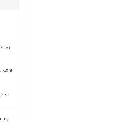
.99
900861242920
sze i
 które
ie ze
iemy