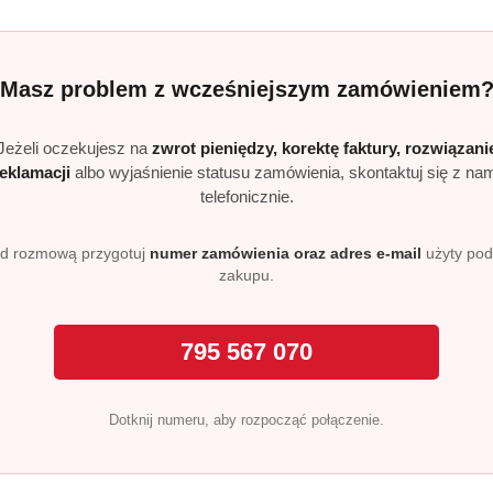
nasze mleczko cechuje się przyjemnym, cytrynowym zapachem
tości. Dodatkową zaletą jest fakt, że środek ten nie niszczy 
Masz problem z wcześniejszym zamówieniem
oty z kamienia osadowego i rdzy przeznaczone do czyszczenia
yń emaliowanych i ze stali nierdzewnej oraz powierzchni c
Jeżeli oczekujesz na
zwrot pieniędzy, korektę faktury, rozwiązani
 nie matowi i nie odbarwia powierzchni posiada cytrynowy 
reklamacji
albo wyjaśnienie statusu zamówienia, skontaktuj się z na
telefonicznie.
d rozmową przygotuj
numer zamówienia oraz adres e-mail
użyty po
zakupu.
Produkty
Produkty
Polecane
Podobne produkty
795 567 070
o
o
statusie:
statusie:
Dotknij numeru, aby rozpocząć połączenie.