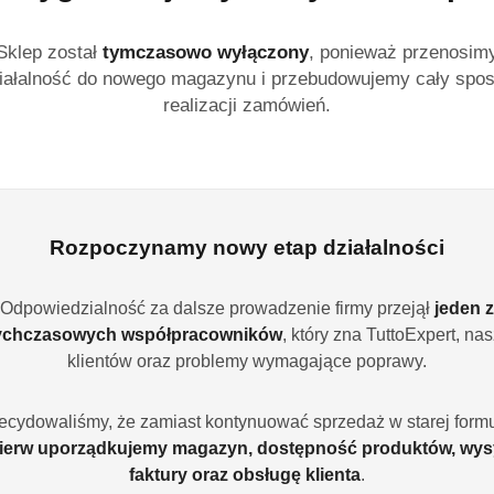
Dostępność:
Brak towaru
Sklep został
tymczasowo wyłączony
, ponieważ przenosim
Powiadom gdy produ
iałalność do nowego magazynu i przebudowujemy cały spo
realizacji zamówień.
cena:
10.99
Program lojalności
Rozpoczynamy nowy etap działalności
Odpowiedzialność za dalsze prowadzenie firmy przejął
jeden z
ychczasowych współpracowników
, który zna TuttoExpert, na
Ilość
szt.
klientów oraz problemy wymagające poprawy.
ecydowaliśmy, że zamiast kontynuować sprzedaż w starej formu
Dostępność
ierw uporządkujemy magazyn, dostępność produktów, wys
Wysyłka w
i
3
faktury oraz obsługę klienta
.
ciągu: