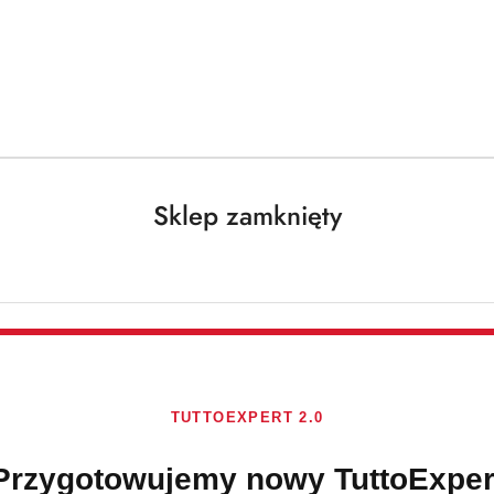
Darmowa dostawa od 250 PLN dla paczek do 25 kg!
Sklep zamknięty
do czyszczenia urządzeń łazienkowych
LUDWIK
Brak towaru
TUTTOEXPERT 2.0
LUDWIK MLE
660G
Przygotowujemy nowy TuttoExper