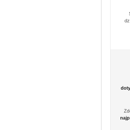
dz
dot
Zd
najp