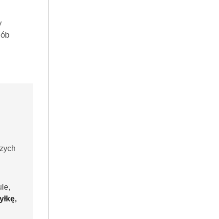
y
kt będzie dostępny
sób
owy dostępny jest tylko dla zalogowanych klientów.
szych
Do koszyka
le,
yłkę,
 dni