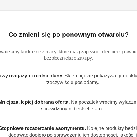
dostawa
Cena przesyłki:
9
EAN:
5
Co zmieni się po ponownym otwarciu?
wadzamy konkretne zmiany, które mają zapewnić klientom sprawniej
bezpieczniejsze zakupy.
wy magazyn i realne stany.
Sklep będzie pokazywał produkty,
rzeczywiście posiadamy.
Mniejsza, lepiej dobrana oferta.
Na początek wrócimy wyłączn
sprawdzonymi bestsellerami.
Stopniowe rozszerzanie asortymentu.
Kolejne produkty będz
dodawać dopiero po sprawdzeniu ich dostępności, jakości i