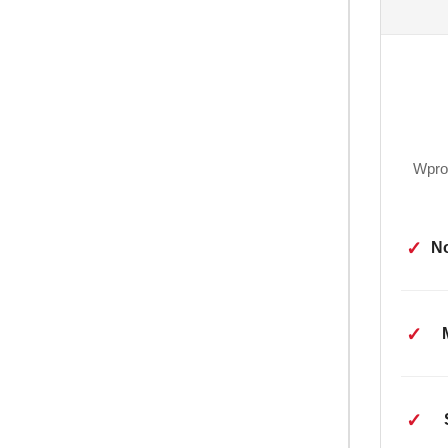
Wpro
✓
No
✓
✓