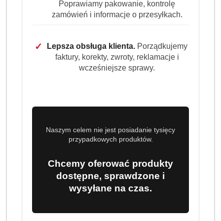
Poprawiamy pakowanie, kontrolę
Brak towaru
zamówień i informacje o przesyłkach.
LUDWIK Płyn do naczyń granat z
✓
Lepsza obsługa klienta.
Porządkujemy
werbeną 450 g
faktury, korekty, zwroty, reklamacje i
wcześniejsze sprawy.
Dostępność:
Brak towaru
Powiadom gdy produkt będzie dostępny
cena:
6.25
Naszym celem nie jest posiadanie tysięcy
przypadkowych produktów.
Program lojalnościowy dostępny jest tylko dla
zalogowanych klientów.
Chcemy oferować produkty
dostępne, sprawdzone i
wysyłane na czas.