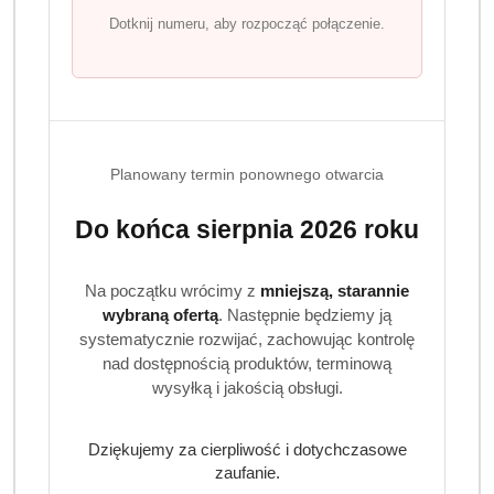
LUDWIK Płyn do naczyń granat z
Dotknij numeru, aby rozpocząć połączenie.
werbeną 450 g
Ludwik płyn do naczyń granat z werbeną Duet Świeżości
wydajny płyn o wzmocnionej sile mycia i gęstej
konsystencji. Zapewnia krystalicznie czyste i lśniące
naczynia. Posiada także biodegradowalną formułę i jest
Planowany termin ponownego otwarcia
bezwzględny dla tłuszczu.
Do końca sierpnia 2026 roku
Sposób użycia:
Stosować 1 łyżeczkę płynu na 5 l wody. Po umyciu
Na początku wrócimy z
mniejszą, starannie
naczynia spłukać wodą zdatną do spożycia.
wybraną ofertą
. Następnie będziemy ją
systematycznie rozwijać, zachowując kontrolę
Środki ostrożności:
nad dostępnością produktów, terminową
wysyłką i jakością obsługi.
Uwaga. Działa drażniąco na oczy. W razie konieczności
zasięgnięcia porady lekarza, należy pokazać pojemnik
Dziękujemy za cierpliwość i dotychczasowe
lub etykietę. Chronić przed dziećmi.
zaufanie.