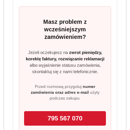
Ilość
szt.
Masz problem z
Do koszyka
wcześniejszym
zamówieniem?
Dostępność
Wysyłka w
i
Jeżeli oczekujesz na
zwrot pieniędzy,
3 dni
ciągu:
korektę faktury, rozwiązanie reklamacji
dostawa
Cena przesyłki:
9.99
albo wyjaśnienie statusu zamówienia,
skontaktuj się z nami telefonicznie.
EAN:
5900498028324
Przed rozmową przygotuj
numer
zamówienia oraz adres e-mail
użyty
podczas zakupu.
OPIS PRODUKTU
OPINIE (0)
ZADAJ PYTANIE
795 567 070