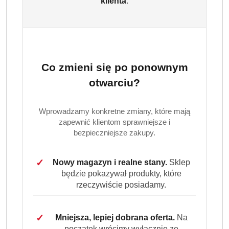
klienta
.
Pampers Sensitive chusteczki nawilżane 6x80 to
wyjątkowo delikatne i skuteczne rozwiązanie do
codziennej pielęgnacji skóry dziecka. Bez zapachu, bez
alkoholu – stworzone z myślą o bezpieczeństwie i
komforcie maluszka.
Co zmieni się po ponownym
Dostępność:
Brak towaru
otwarciu?
Powiadom gdy produkt będzie dostępny
Wprowadzamy konkretne zmiany, które mają
cena:
45.99
zapewnić klientom sprawniejsze i
bezpieczniejsze zakupy.
Program lojalnościowy dostępny jest tylko dla
zalogowanych klientów.
✓
Nowy magazyn i realne stany.
Sklep
będzie pokazywał produkty, które
rzeczywiście posiadamy.
✓
Mniejsza, lepiej dobrana oferta.
Na
początek wrócimy wyłącznie ze