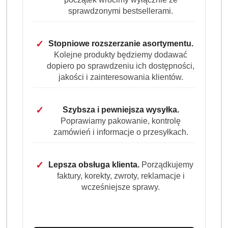
sprawdzonymi bestsellerami.
Ilość
szt.
Do koszyka
✓
Stopniowe rozszerzanie asortymentu.
Kolejne produkty będziemy dodawać
dopiero po sprawdzeniu ich dostępności,
Dostępność
jakości i zainteresowania klientów.
Wysyłka w
i
3 dni
ciągu:
dostawa
✓
Cena przesyłki:
9.99
Szybsza i pewniejsza wysyłka.
Poprawiamy pakowanie, kontrolę
zamówień i informacje o przesyłkach.
EAN:
712244211
✓
Lepsza obsługa klienta.
Porządkujemy
faktury, korekty, zwroty, reklamacje i
wcześniejsze sprawy.
OPIS PRODUKTU
OPINIE (0)
ZADAJ PYTANIE