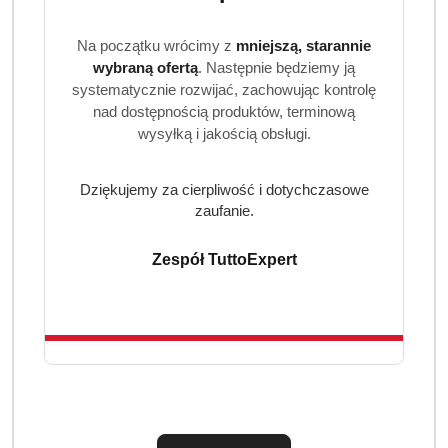
Twojego dziecka.
Specyfikacja produktu
Na początku wrócimy z
mniejszą, starannie
wybraną ofertą
. Następnie będziemy ją
Ilość w opakowaniu: 6 paczek x 80 sztuk = 480
systematycznie rozwijać, zachowując kontrolę
chusteczek
nad dostępnością produktów, terminową
Rodzaj: Nawilżane chusteczki dla dzieci
wysyłką i jakością obsługi.
Wolne od alkoholu i perfum
Dermatologicznie przetestowane
Dziękujemy za cierpliwość i dotychczasowe
Producent: Pampers
zaufanie.
Czy te chusteczki nadają się dla noworodków?
Zespół TuttoExpert
Tak, są odpowiednie od pierwszych dni życia –
bezpieczne, delikatne i bezzapachowe.
Czy chusteczki można używać do twarzy
dziecka?
Tak, formuła jest na tyle łagodna, że mogą być stosowane
również do przemywania buzi.