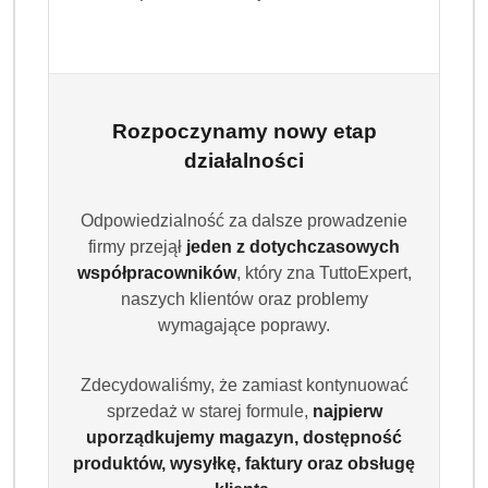
Rozpoczynamy nowy etap
działalności
Odpowiedzialność za dalsze prowadzenie
firmy przejął
jeden z dotychczasowych
PAMPERS
współpracowników
, który zna TuttoExpert,
naszych klientów oraz problemy
(0)
wymagające poprawy.
Brak towaru
Zdecydowaliśmy, że zamiast kontynuować
sprzedaż w starej formule,
najpierw
Pampers Sensitve chusteczki nawilżane
uporządkujemy magazyn, dostępność
6x80 szt
produktów, wysyłkę, faktury oraz obsługę