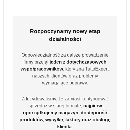
Rozpoczynamy nowy etap
działalności
PASSION
GOLD
Odpowiedzialność za dalsze prowadzenie
firmy przejął
jeden z dotychczasowych
(0)
współpracowników
, który zna TuttoExpert,
Brak towaru
naszych klientów oraz problemy
wymagające poprawy.
Passion GOLD Proszek 100prań 6kg
Universal
Zdecydowaliśmy, że zamiast kontynuować
sprzedaż w starej formule,
najpierw
uporządkujemy magazyn, dostępność
Passion Gold Universal to skuteczny i wydajny proszek do
produktów, wysyłkę, faktury oraz obsługę
prania tkanin białych i kolorowych. Dzięki formule Oxi
klienta
.
Aktiv dokładnie usuwa plamy i zabrudzenia już od 30°C,