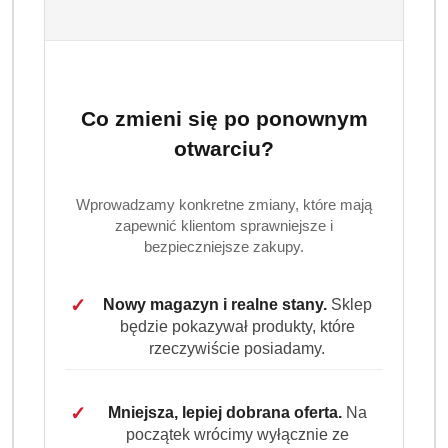
nadając pranym tkaninom świeży zapach i wyjątkową
czystość. Jedno opakowanie wystarcza na 100 prań.
Dostępność:
Brak towaru
Co zmieni się po ponownym
Powiadom gdy produkt będzie dostępny
otwarciu?
cena:
59.98
Wprowadzamy konkretne zmiany, które mają
Program lojalnościowy dostępny jest tylko dla
zapewnić klientom sprawniejsze i
zalogowanych klientów.
bezpieczniejsze zakupy.
✓
Nowy magazyn i realne stany.
Sklep
będzie pokazywał produkty, które
rzeczywiście posiadamy.
Wariant
Wybierz Wariant
✓
Mniejsza, lepiej dobrana oferta.
Na
początek wrócimy wyłącznie ze