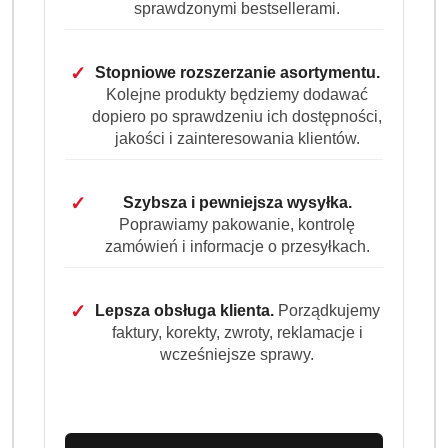
sprawdzonymi bestsellerami.
✓
Stopniowe rozszerzanie asortymentu.
Ilość
szt.
Kolejne produkty będziemy dodawać
dopiero po sprawdzeniu ich dostępności,
Do koszyka
jakości i zainteresowania klientów.
Dostępność
✓
Szybsza i pewniejsza wysyłka.
Wysyłka w
i
Poprawiamy pakowanie, kontrolę
3 dni
ciągu:
zamówień i informacje o przesyłkach.
dostawa
Cena przesyłki:
9.99
✓
Lepsza obsługa klienta.
Porządkujemy
EAN:
4260145998778
faktury, korekty, zwroty, reklamacje i
wcześniejsze sprawy.
OPIS PRODUKTU
OPINIE (0)
ZADAJ PYTANIE