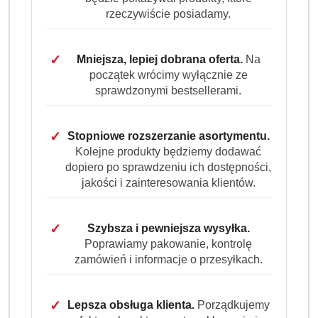
niemieckiej jakości. Dzięki technologii Deep Clean Plus
rzeczywiście posiadamy.
usuwa nawet uporczywe plamy, chroni kolory i
pozostawia ubrania świeże oraz pachnące przez długi
✓
Mniejsza, lepiej dobrana oferta.
Na
czas. Zestaw wystarcza na 130 prań.
początek wrócimy wyłącznie ze
sprawdzonymi bestsellerami.
Dostępność:
Brak towaru
Powiadom gdy produkt będzie dostępny
✓
Stopniowe rozszerzanie asortymentu.
cena:
149.99
Kolejne produkty będziemy dodawać
dopiero po sprawdzeniu ich dostępności,
jakości i zainteresowania klientów.
Program lojalnościowy dostępny jest tylko dla
zalogowanych klientów.
✓
Szybsza i pewniejsza wysyłka.
Poprawiamy pakowanie, kontrolę
zamówień i informacje o przesyłkach.
✓
Lepsza obsługa klienta.
Porządkujemy
Wariant
Wybierz Wariant