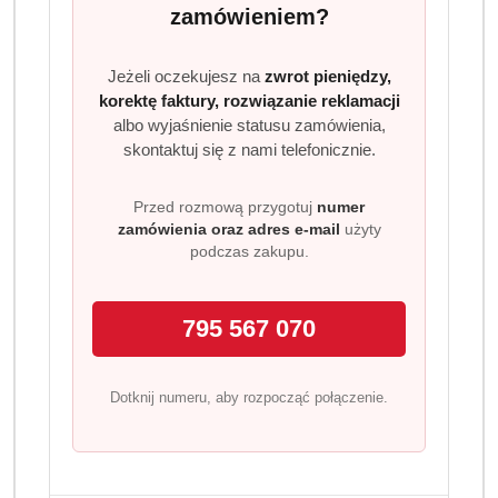
zamówieniem?
Jeżeli oczekujesz na
zwrot pieniędzy,
OPIS PRODUKTU
OPINIE (0)
ZADAJ PYTANIE
korektę faktury, rozwiązanie reklamacji
albo wyjaśnienie statusu zamówienia,
skontaktuj się z nami telefonicznie.
Persil Żel Koncentrat do Prania
Koloru 2 x 1,3 L skuteczność i
Przed rozmową przygotuj
numer
intensywna ochrona kolorów DE
zamówienia oraz adres e-mail
użyty
podczas zakupu.
Persil Żel Koncentrat do Prania Koloru w niemieckiej
formule to doskonały wybór dla osób, które potrzebują
skutecznego detergentu do tkanin kolorowych. Jego
795 567 070
ultraskoncentrowana formuła pozwala na głębokie
czyszczenie już od 20°C. Technologia Deep Clean Plus
wnika we włókna i usuwa brud, plamy oraz nieprzyjemne
Dotknij numeru, aby rozpocząć połączenie.
zapachy, a jednocześnie dba o intensywność kolorów.
Dlaczego warto wybrać Persil Żel Koncentrat
do Prania Koloru?