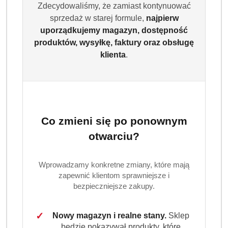
Zdecydowaliśmy, że zamiast kontynuować
sprzedaż w starej formule,
najpierw
uporządkujemy magazyn, dostępność
produktów, wysyłkę, faktury oraz obsługę
klienta
.
PERSIL
Co zmieni się po ponownym
(0)
otwarciu?
Brak towaru
Wprowadzamy konkretne zmiany, które mają
Persil Żel Koncentrat do Prania Koloru
zapewnić klientom sprawniejsze i
bezpieczniejsze zakupy.
2 x 1,3 L 130 prań (DE)
Persil Żel Koncentrat do Prania Koloru w zestawie 2 x 1,3 L
✓
Nowy magazyn i realne stany.
Sklep
to wydajny detergent do tkanin kolorowych w
będzie pokazywał produkty, które