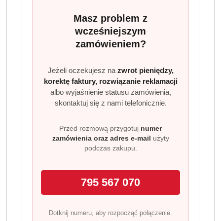
Masz problem z
Program lojalnościowy dostępny jest tylko dla
zalogowanych klientów.
wcześniejszym
zamówieniem?
Jeżeli oczekujesz na
zwrot pieniędzy,
korektę faktury, rozwiązanie reklamacji
albo wyjaśnienie statusu zamówienia,
skontaktuj się z nami telefonicznie.
Ilość
szt.
Przed rozmową przygotuj
numer
Do koszyka
zamówienia oraz adres e-mail
użyty
podczas zakupu.
Dostępność
Wysyłka w
i
3 dni
795 567 070
ciągu:
dostawa
Cena przesyłki:
9.99
Dotknij numeru, aby rozpocząć połączenie.