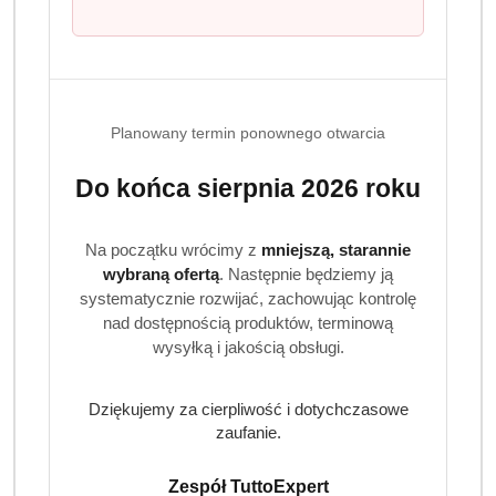
EAN:
5410091773502
Planowany termin ponownego otwarcia
OPIS PRODUKTU
OPINIE (0)
ZADAJ PYTANIE
Do końca sierpnia 2026 roku
Persil Black Renew 1,25 l 25 prań
ochrona i intensywność czerni
Na początku wrócimy z
mniejszą, starannie
wybraną ofertą
. Następnie będziemy ją
Persil Black Renew to specjalistyczny żel do prania
systematycznie rozwijać, zachowując kontrolę
przeznaczony do tkanin czarnych i ciemnych. Jego
nad dostępnością produktów, terminową
formuła została opracowana tak, aby delikatnie usuwać
wysyłką i jakością obsługi.
zabrudzenia, jednocześnie chroniąc głęboką czerń i
zapobiegać blaknięciu. Doskonały do codziennego prania
Dziękujemy za cierpliwość i dotychczasowe
ubrań, które mają zachować swoje nasycone, ciemne
zaufanie.
barwy.
Dlaczego warto wybrać Persil Black Renew?
Zespół TuttoExpert