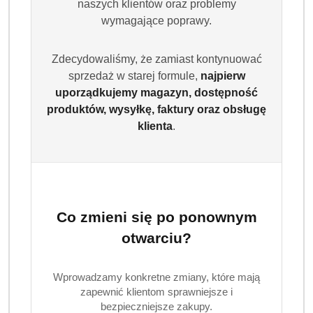
naszych klientów oraz problemy
wymagające poprawy.
Zdecydowaliśmy, że zamiast kontynuować
sprzedaż w starej formule,
najpierw
uporządkujemy magazyn, dostępność
produktów, wysyłkę, faktury oraz obsługę
klienta
.
HARIBO
(0)
Brak towaru
Co zmieni się po ponownym
Żelki Happy Cola Haribo 1200 g
otwarciu?
Dostępność:
Brak towaru
Wprowadzamy konkretne zmiany, które mają
Powiadom gdy produkt będzie dostępny
zapewnić klientom sprawniejsze i
bezpieczniejsze zakupy.