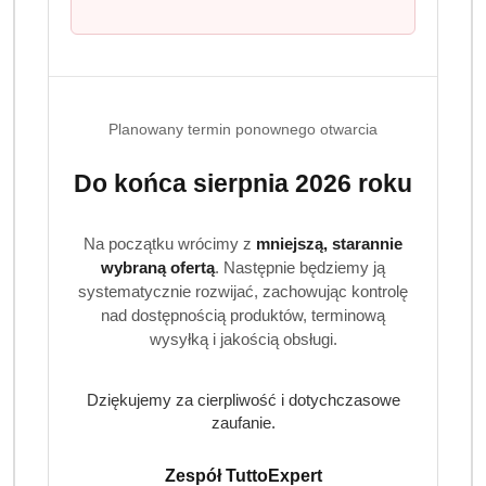
Produkty
Produkty
Polecane
Podobne produkty
Planowany termin ponownego otwarcia
Pomiń karuzelę produktów
o
o
Do końca sierpnia 2026 roku
statusie:
statusie:
Na początku wrócimy z
mniejszą, starannie
wybraną ofertą
. Następnie będziemy ją
systematycznie rozwijać, zachowując kontrolę
nad dostępnością produktów, terminową
Realizacja: Strona, Social Media i Kampanie reklamowe |
wysyłką i jakością obsługi.
Marketyzacja.pl
Dziękujemy za cierpliwość i dotychczasowe
zaufanie.
Zespół TuttoExpert