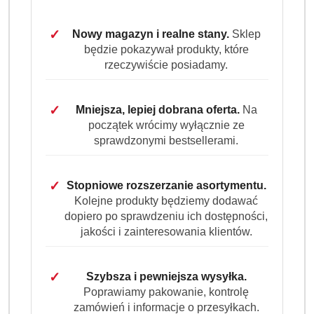
cena:
40.99
✓
Nowy magazyn i realne stany.
Sklep
Program lojalnościowy dostępny jest tylko dla
będzie pokazywał produkty, które
zalogowanych klientów.
rzeczywiście posiadamy.
✓
Mniejsza, lepiej dobrana oferta.
Na
początek wrócimy wyłącznie ze
sprawdzonymi bestsellerami.
Ilość
szt.
✓
Stopniowe rozszerzanie asortymentu.
Kolejne produkty będziemy dodawać
Do koszyka
dopiero po sprawdzeniu ich dostępności,
jakości i zainteresowania klientów.
Dostępność
Wysyłka w
i
3 dni
✓
Szybsza i pewniejsza wysyłka.
ciągu:
dostawa
Poprawiamy pakowanie, kontrolę
Cena przesyłki:
9.99
zamówień i informacje o przesyłkach.