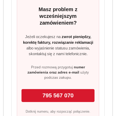
Wartości odżywcze na 100g
:
Masz problem z
Wartość energetyczna: 343,00 kilokalorii (kcal) Wartość
wcześniejszym
energetyczna: 1459,00 kilodżuli (kJ) Tłuszcz: 0,50 tłuszcz,
zamówieniem?
w tym kwasy tłuszczowe nasycone: 0,10 węglowodany:
77,00 węglowodany, w tym cukry: 46,00 białko: 6,90 sól:
Jeżeli oczekujesz na
zwrot pieniędzy,
0,07
korektę faktury, rozwiązanie reklamacji
Porady dla alergików
:
albo wyjaśnienie statusu zamówienia,
skontaktuj się z nami telefonicznie.
Może zawierać śladowe ilości: Zbóż i produktów
zbożowych zawierających gluten, Pszenicy i produktów
Przed rozmową przygotuj
numer
pszennych (zboża zawierające gluten), Mleka i
zamówienia oraz adres e-mail
użyty
produktów mlecznych (w tym laktozy)
podczas zakupu.
Zawiera: środek zakwaszający (KWAS)
Waga : 1200g
795 567 070
Towar z Niemiec
Dotknij numeru, aby rozpocząć połączenie.