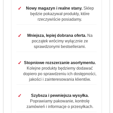
✓
Nowy magazyn i realne stany.
Sklep
cena:
37.99
będzie pokazywał produkty, które
rzeczywiście posiadamy.
Program lojalnościowy dostępny jest tylko dla
zalogowanych klientów.
✓
Mniejsza, lepiej dobrana oferta.
Na
początek wrócimy wyłącznie ze
sprawdzonymi bestsellerami.
✓
Stopniowe rozszerzanie asortymentu.
Kolejne produkty będziemy dodawać
Ilość
szt.
dopiero po sprawdzeniu ich dostępności,
jakości i zainteresowania klientów.
Do koszyka
✓
Szybsza i pewniejsza wysyłka.
Dostępność
Poprawiamy pakowanie, kontrolę
Wysyłka w
i
3 dni
zamówień i informacje o przesyłkach.
ciągu: