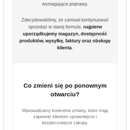
wymagające poprawy.
Zdecydowaliśmy, że zamiast kontynuować
sprzedaż w starej formule,
najpierw
uporządkujemy magazyn, dostępność
produktów, wysyłkę, faktury oraz obsługę
klienta
.
HARIBO
(0)
Brak towaru
Co zmieni się po ponownym
Żelki Haribo Riesen Pommes 150szt
otwarciu?
1200 g
Wprowadzamy konkretne zmiany, które mają
Dostępność:
Brak towaru
zapewnić klientom sprawniejsze i
bezpieczniejsze zakupy.
Powiadom gdy produkt będzie dostępny