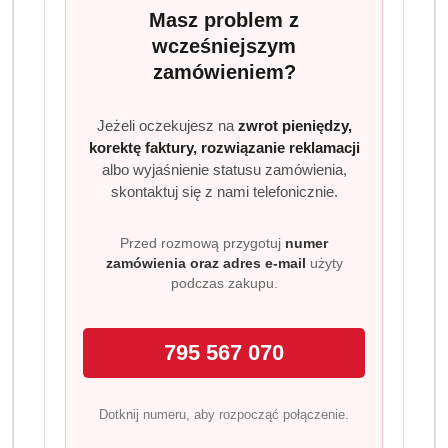
ukazują się w wyjątkowo dużym kształcie frytki, a oprócz
Masz problem z
owocowej nuty są szczególnie imponujące dzięki
wcześniejszym
cudownie kwaskowemu aromatowi, który zachwyci
zamówieniem?
młodych i starszych.
Jeżeli oczekujesz na
zwrot pieniędzy,
korektę faktury, rozwiązanie reklamacji
albo wyjaśnienie statusu zamówienia,
skontaktuj się z nami telefonicznie.
Produkty
Produkty
Polecane
Podobne produkty
Przed rozmową przygotuj
numer
Pomiń karuzelę produktów
o
o
zamówienia oraz adres e-mail
użyty
podczas zakupu.
statusie:
statusie:
795 567 070
Dotknij numeru, aby rozpocząć połączenie.
Realizacja: Strona, Social Media i Kampanie reklamowe |
Marketyzacja.pl