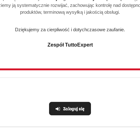
iemy ją systematycznie rozwijać, zachowując kontrolę nad dostępn
produktów, terminową wysyłką i jakością obsługi.
Produkty
Produkty
Polecane
Podobne produkty
Dziękujemy za cierpliwość i dotychczasowe zaufanie.
o
o
Zespół TuttoExpert
statusie:
statusie:
Realizacja: Strona, Social Media i Kampanie reklamowe |
Marketyzacja.pl
Zaloguj się
e
Strefa klienta