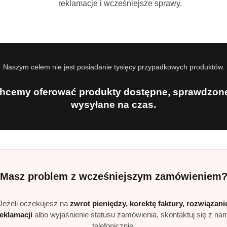
reklamacje i wcześniejsze sprawy.
czące 100 sztuk
ce 100 sztuk
 100 sztuk
estaw?
Naszym celem nie jest posiadanie tysięcy przypadkowych produktów.
go sprzątania
hcemy oferować produkty dostępne, sprawdzone
stawie
wysyłane na czas.
czyszczoną
płukiwania
i
ą chroniącą przed wysychaniem
y
Masz problem z wcześniejszym zamówieniem
 zapach wprowadzający uczucie świeżości i czystości.
 aromat idealny do kuchni i intensywnego sprzątania.
Jeżeli oczekujesz na
zwrot pieniędzy, korektę faktury, rozwiązani
reklamacji
albo wyjaśnienie statusu zamówienia, skontaktuj się z na
lilii zapewniający przyjemne odświeżenie wnętrz.
telefonicznie.