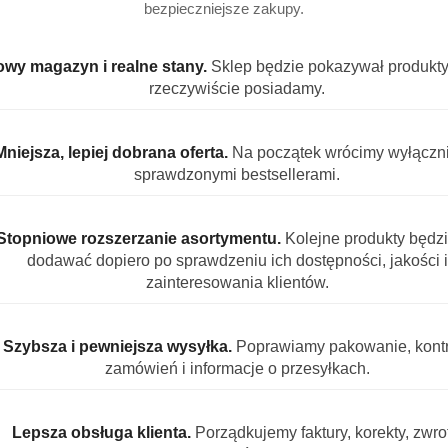
bezpieczniejsze zakupy.
wy magazyn i realne stany.
Sklep będzie pokazywał produkty,
rzeczywiście posiadamy.
Fairy Chusteczki
Fairy
Czyszczące
Czysz
Uniwersalne Lemon
Uniwe
1
szt.
1
szt.
100 sztuk
Laven
Mniejsza, lepiej dobrana oferta.
Na początek wrócimy wyłączn
19.75
19.75
cytrynowe
lawe
sprawdzonymi bestsellerami.
S PRODUKTU
INFORMACJE
OPINIE (0)
ZADAJ PYT
Stopniowe rozszerzanie asortymentu.
Kolejne produkty będz
dodawać dopiero po sprawdzeniu ich dostępności, jakości i
zainteresowania klientów.
zczących Fairy 3w1 300 sztuk skuteczn
Szybsza i pewniejsza wysyłka.
Poprawiamy pakowanie, kontr
zamówień i informacje o przesyłkach.
ry 3w1 to wygodne i skuteczne rozwiązanie do codziennego 
walają dopasować aromat do nastroju i pomieszczenia, a z
 konieczności spłukiwania.
Lepsza obsługa klienta.
Porządkujemy faktury, korekty, zwrot