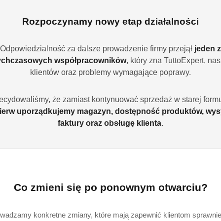
Rozpoczynamy nowy etap działalności
Ilość
szt.
Odpowiedzialność za dalsze prowadzenie firmy przejął
jeden z
ychczasowych współpracowników
, który zna TuttoExpert, na
Dostępność
klientów oraz problemy wymagające poprawy.
Wysyłka w
i
3
ciągu:
ecydowaliśmy, że zamiast kontynuować sprzedaż w starej formu
dostawa
Cena przesyłki:
9
ierw uporządkujemy magazyn, dostępność produktów, wys
faktury oraz obsługę klienta
.
EAN:
8
W zestawie
Co zmieni się po ponownym otwarciu?
wadzamy konkretne zmiany, które mają zapewnić klientom sprawniej