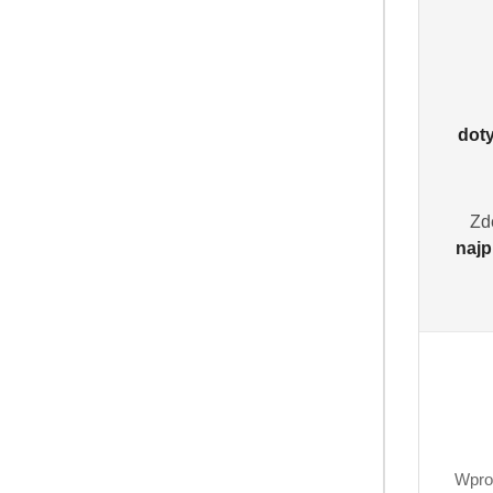
dot
Zd
najp
Wpro