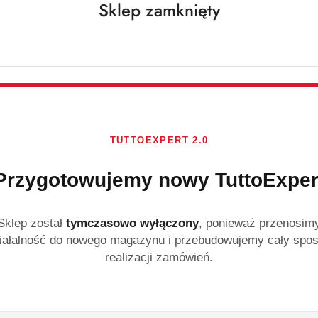
Sklep zamknięty
sztuk Lavender
Zestaw chusteczek cz
codziennego sprzątan
uniwersalnych chuste
lilii. Skutecznie usuw
pozostawiają smug i 
gotowych do użycia c
TUTTOEXPERT 2.0
Dostępność:
Brak towaru
Przygotowujemy nowy TuttoExper
Powiadom gdy produ
cena:
56.29
Sklep został
tymczasowo wyłączony
, ponieważ przenosim
iałalność do nowego magazynu i przebudowujemy cały spo
realizacji zamówień.
Program lojalności