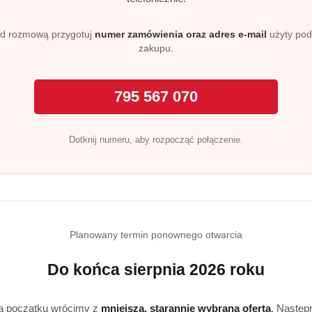
d rozmową przygotuj
numer zamówienia oraz adres e-mail
użyty po
zczenia blatów, kafelków, armatury, mebli, sprzętów AGD, dr
zakupu.
ywanów.
795 567 070
usteczkę i przetrzyj wybraną powierzchnię. Po użyciu dokła
Dotknij numeru, aby rozpocząć połączenie.
skuteczne i uniwersalne rozwiązanie do sprzątania całego dom
 codziennego stosowania?
Planowany termin ponownego otwarcia
jektowane do regularnego, codziennego sprzątania.
Do końca sierpnia 2026 roku
a początku wrócimy z
mniejszą, starannie wybraną ofertą
. Następ