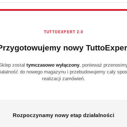
Capri + Sicily
Zestaw płynów do płuk
wyjątkowych zapach
oraz relaksującą kom
TUTTOEXPERT 2.0
Lenor Capri 1239 ml, 
Sage 1200 ml. Zapewni
Przygotowujemy nowy TuttoExper
przyjemny zapach naw
Dostępność:
Brak towaru
Sklep został
tymczasowo wyłączony
, ponieważ przenosim
Powiadom gdy produ
iałalność do nowego magazynu i przebudowujemy cały spo
realizacji zamówień.
cena:
62.99
Program lojalności
Rozpoczynamy nowy etap działalności