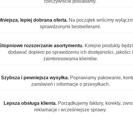
rzeczywiście posiadamy.
Lenor Cherry
Lenor 
Mniejsza, lepiej dobrana oferta.
Na początek wrócimy wyłączn
Blossom Sage
płuka
sprawdzonymi bestsellerami.
perfumowany płyn
prań
1
szt.
1
szt.
do płukania 1200 ml
20.99
24.49
59 prań
Stopniowe rozszerzanie asortymentu.
Kolejne produkty będz
dodawać dopiero po sprawdzeniu ich dostępności, jakości i
zainteresowania klientów.
S PRODUKTU
INFORMACJE
OPINIE (0)
ZADAJ PYT
Szybsza i pewniejsza wysyłka.
Poprawiamy pakowanie, kontr
zamówień i informacje o przesyłkach.
nia Lenor 3w1 177 prań świeżość i mięk
 to idealne rozwiązanie dla osób, które lubią różnorodność
Lepsza obsługa klienta.
Porządkujemy faktury, korekty, zwrot
anty zapachowe zapewniają miękkość, świeżość i przyjemny
reklamacje i wcześniejsze sprawy.
ń codziennych, jak i pościeli oraz ręczników.
nin 1239 ml do 59 prań