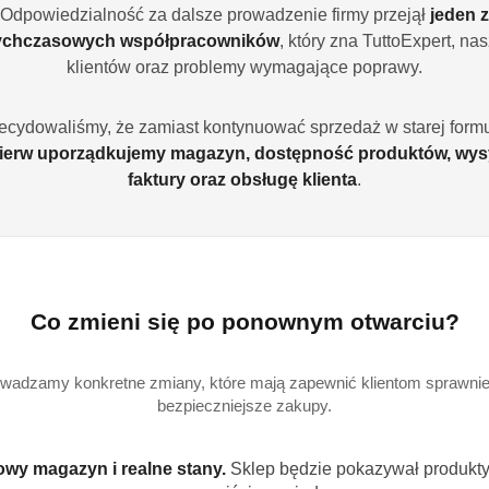
Odpowiedzialność za dalsze prowadzenie firmy przejął
jeden z
ychczasowych współpracowników
, który zna TuttoExpert, na
Ilość
szt.
klientów oraz problemy wymagające poprawy.
ecydowaliśmy, że zamiast kontynuować sprzedaż w starej formu
Dostępność
ierw uporządkujemy magazyn, dostępność produktów, wys
Wysyłka w
i
3
faktury oraz obsługę klienta
.
ciągu:
dostawa
Cena przesyłki:
9
EAN:
8
Co zmieni się po ponownym otwarciu?
W zestawie
wadzamy konkretne zmiany, które mają zapewnić klientom sprawniej
bezpieczniejsze zakupy.
wy magazyn i realne stany.
Sklep będzie pokazywał produkty,