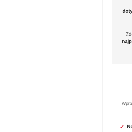
dot
Zd
najp
Wpro
✓
No