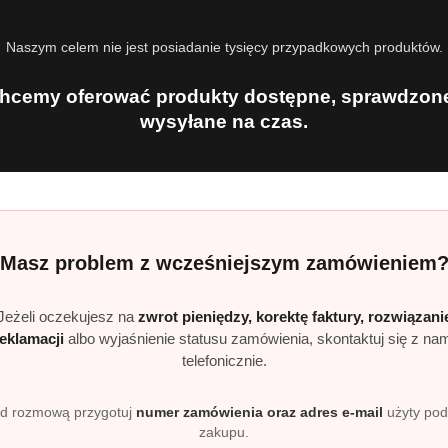
anin 1239 ml do 59 prań
umowany płyn do płukania 1200 ml do 59 prań
Naszym celem nie jest posiadanie tysięcy przypadkowych produktów.
estaw?
hcemy oferować produkty dostępne, sprawdzone
we w jednym zestawie
wysyłane na czas.
ń
oszenia ubrań
jsze prasowanie
ników
Masz problem z wcześniejszym zamówieniem
pirowany włoską wyspą i śródziemnomorskim klimatem.
Jeżeli oczekujesz na
zwrot pieniędzy, korektę faktury, rozwiązani
reklamacji
albo wyjaśnienie statusu zamówienia, skontaktuj się z na
wiatu lipy i bursztynu, tworząc ciepłą i elegancką kompozycj
telefonicznie.
zapach kwiatu wiśni, wody różanej i szałwii z nutą olejków e
d rozmową przygotuj
numer zamówienia oraz adres e-mail
użyty po
zakupu.