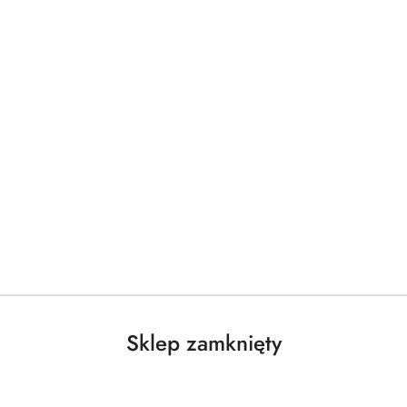
Darmowa dostawa od 250 PLN dla paczek do 25 kg!
łukania
LENOR
Brak towaru
Sklep zamknięty
Zestaw płynów 