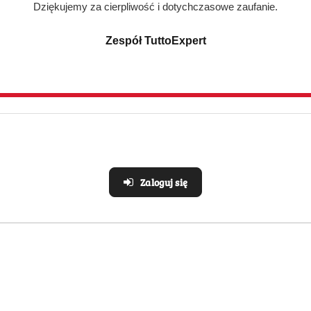
Dziękujemy za cierpliwość i dotychczasowe zaufanie.
Zespół TuttoExpert
Realizacja: Strona, Social Media i Kampanie reklamowe |
Marketyzacja.pl
e
Strefa klienta
Zaloguj się
Masz problem z zamówieni
Konto klienta
ywatności
Blog
i zwroty
FAQ
O nas