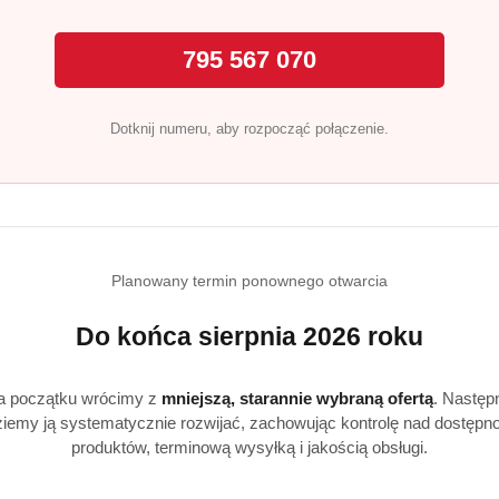
ory na środek do płukania w pralce. Stosuj zgodnie z zalecen
.
795 567 070
zapachów, miękkość tkanin i długotrwałą świeżość po każdym
Dotknij numeru, aby rozpocząć połączenie.
iennego stosowania?
 przeznaczone do regularnego, codziennego użytku.
Planowany termin ponownego otwarcia
Do końca sierpnia 2026 roku
Produkty
Produkty
Polecane
Podobne produkty
a początku wrócimy z
mniejszą, starannie wybraną ofertą
. Następ
iemy ją systematycznie rozwijać, zachowując kontrolę nad dostępn
o
o
produktów, terminową wysyłką i jakością obsługi.
statusie:
statusie: