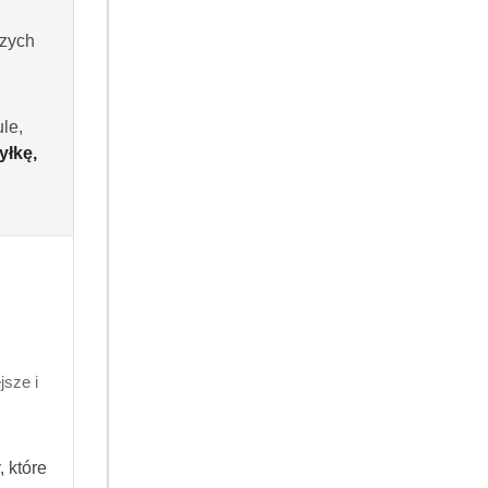
szych
Do koszyka
le,
yłkę,
 dni
.99
700216723601
sze i
 które