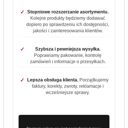
✓
Stopniowe rozszerzanie asortymentu.
Ilość
Kolejne produkty będziemy dodawać
szt.
dopiero po sprawdzeniu ich dostępności,
Do koszyka
jakości i zainteresowania klientów.
Dostępność
✓
Szybsza i pewniejsza wysyłka.
Wysyłka w
Poprawiamy pakowanie, kontrolę
i
3 dni
ciągu:
zamówień i informacje o przesyłkach.
dostawa
Cena przesyłki:
9.99
✓
Lepsza obsługa klienta.
Porządkujemy
faktury, korekty, zwroty, reklamacje i
EAN:
8700216764186
wcześniejsze sprawy.
OPIS PRODUKTU
OPINIE (0)
ZADAJ PYTANIE