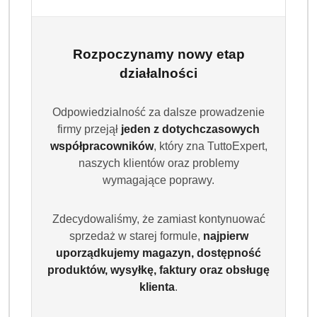
Rozpoczynamy nowy etap
działalności
Odpowiedzialność za dalsze prowadzenie
firmy przejął
jeden z dotychczasowych
ARIEL
współpracowników
, który zna TuttoExpert,
naszych klientów oraz problemy
wymagające poprawy.
(0)
Zdecydowaliśmy, że zamiast kontynuować
sprzedaż w starej formule,
najpierw
Brak towaru
uporządkujemy magazyn, dostępność
produktów, wysyłkę, faktury oraz obsługę
ARIEL KAPSUŁKI DO PRANIA KOLORU
klienta
.
ALL IN ONE PODS 70SZT COLOR