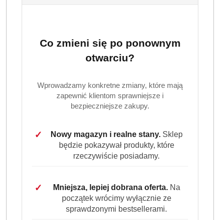
Dostępność:
Brak towaru
Powiadom gdy produkt będzie dostępny
Co zmieni się po ponownym
cena:
74.99
otwarciu?
Program lojalnościowy dostępny jest tylko dla
Wprowadzamy konkretne zmiany, które mają
zalogowanych klientów.
zapewnić klientom sprawniejsze i
bezpieczniejsze zakupy.
✓
Nowy magazyn i realne stany.
Sklep
będzie pokazywał produkty, które
rzeczywiście posiadamy.
Wariant
Wybierz Wariant
✓
Mniejsza, lepiej dobrana oferta.
Na
początek wrócimy wyłącznie ze
sprawdzonymi bestsellerami.