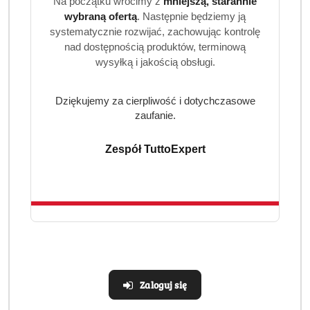
Najpierw umieść w bębnie kapsułki, a następnie przykryj
Na początku wrócimy z
mniejszą, starannie
je praniem, aby usunąć uporczywe zabrudzenia nawet w
wybraną ofertą
. Następnie będziemy ją
systematycznie rozwijać, zachowując kontrolę
zimnej wodzie.
nad dostępnością produktów, terminową
wysyłką i jakością obsługi.
Dziękujemy za cierpliwość i dotychczasowe
zaufanie.
Produkty
Produkty
Polecane
Podobne produkty
Zespół TuttoExpert
Pomiń karuzelę produktów
o
o
statusie:
statusie:
Realizacja: Strona, Social Media i Kampanie reklamowe |
Marketyzacja.pl
Zaloguj się